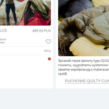
LUS
489.00 PLN
ata do
nków
650 g
Sprawdź nasze śpiwory typu QUIL
nowemu, wygodnemu systemowi
idealnie współpracują z materac
rest®.
PUCHOWE QUILTY CU