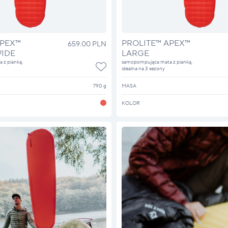
APEX™
PROLITE™ APEX™
659.00 PLN
IDE
LARGE
z pianką,
samopompująca mata z pianką,
idealna na 3 sezony
790 g
MASA
KOLOR