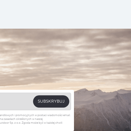
SUBSKRYBUJ
 handlowych i promocyjnych w postaci wiadomości email.
na zasadach określonych w naszej
door Sp. z o.o. Zgoda może być w każdej chwili