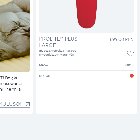
PROLITE™ PLUS
599.00 PLN
LARGE
grubsza, cieplejsza mata do
chłodniejszych warunków
MASA
880 g
KOLOR
T! Dzięki
 mocowania
ami Therm-a-
MULUS®!