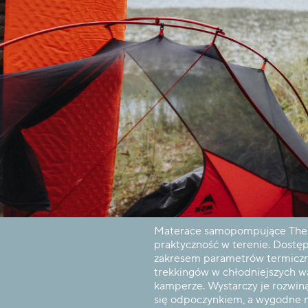
Materace samopompujące Ther
praktyczność w terenie. Dostęp
zakresem parametrów termiczn
trekkingów w chłodniejszych wa
kamperze. Wystarczy je rozwiną
się odpoczynkiem, a wygodne m