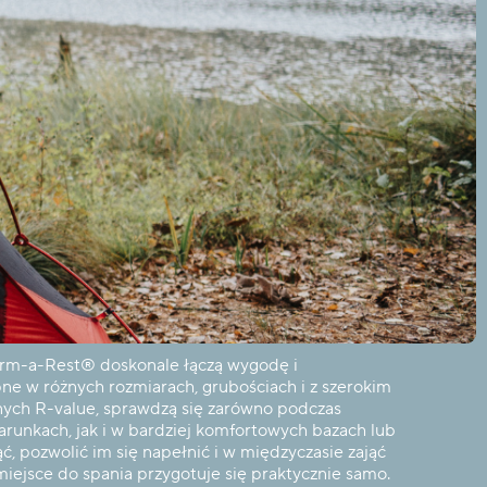
m-a-Rest® doskonale łączą wygodę i
ne w różnych rozmiarach, grubościach i z szerokim
ych R-value, sprawdzą się zarówno podczas
runkach, jak i w bardziej komfortowych bazach lub
ć, pozwolić im się napełnić i w międzyczasie zająć
iejsce do spania przygotuje się praktycznie samo.