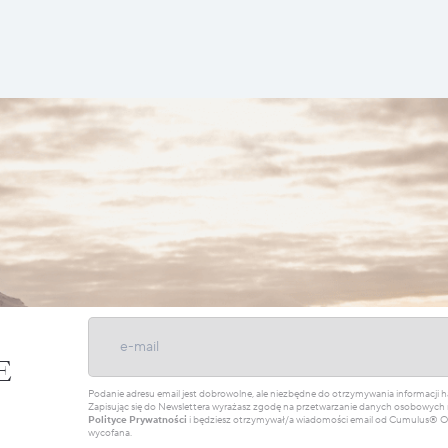
E
Podanie adresu email jest dobrowolne, ale niezbędne do otrzymywania informacji
Zapisując się do Newslettera wyrażasz zgodę na przetwarzanie danych osobowych 
Polityce Prywatności
i będziesz otrzymywał/a wiadomości email od Cumulus® Out
wycofana.