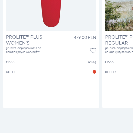
PROLITE™ PLUS
PROLITE™ P
479.00 PLN
WOMEN'S
REGULAR
grubsza, cieplejsza mata do
grubsza, cieplejsza m
chłodniejszych warunków
chłodniejszych waru
MASA
640 g
MASA
KOLOR
KOLOR