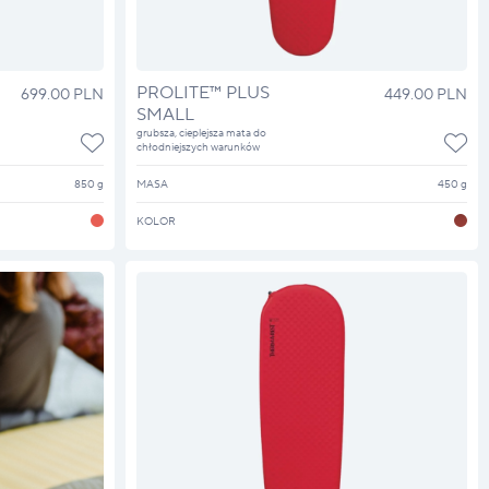
PROLITE™ PLUS
699.00 PLN
449.00 PLN
SMALL
grubsza, cieplejsza mata do
chłodniejszych warunków
850 g
MASA
450 g
KOLOR