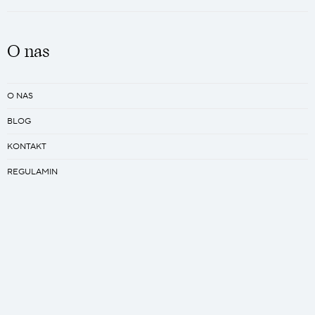
O nas
O NAS
BLOG
KONTAKT
REGULAMIN
PRACA
Kreator
ZAPROJEKTUJ SWÓJ ŚPIWÓR