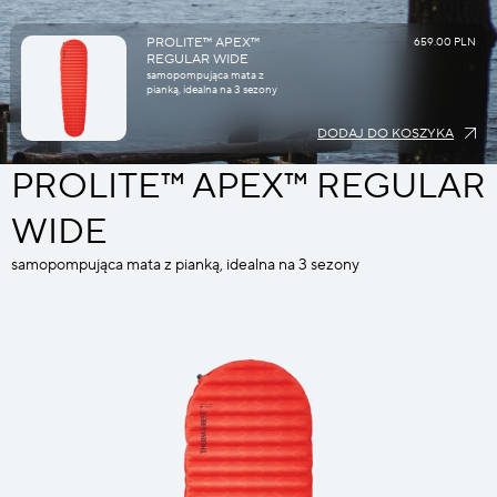
PROLITE™ APEX™
659.00 PLN
REGULAR WIDE
samopompująca mata z
pianką, idealna na 3 sezony
DODAJ DO KOSZYKA
PROLITE™ APEX™ REGULAR
WIDE
samopompująca mata z pianką, idealna na 3 sezony