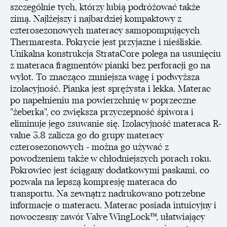
szczególnie tych, którzy lubią podróżować także
zimą. Najlżejszy i najbardziej kompaktowy z
czterosezonowych materacy samopompujących
Thermaresta. Pokrycie jest przyjazne i nieśliskie.
Unikalna konstrukcja StrataCore polega na usunięciu
z materaca fragmentów pianki bez perforacji go na
wylot. To znacząco zmniejsza wagę i podwyższa
izolacyjność. Pianka jest sprężysta i lekka. Materac
po napełnieniu ma powierzchnię w poprzeczne
"żeberka", co zwiększa przyczepność śpiwora i
eliminuje jego zsuwanie się. Izolacyjność materaca R-
value 3.8 zalicza go do grupy materacy
czterosezonowych - można go używać z
powodzeniem także w chłodniejszych porach roku.
Pokrowiec jest ściągany dodatkowymi paskami, co
pozwala na lepszą kompresję materaca do
transportu. Na zewnątrz nadrukowano potrzebne
informacje o materacu. Materac posiada intuicyjny i
nowoczesny zawór Valve WingLock™, ułatwiający