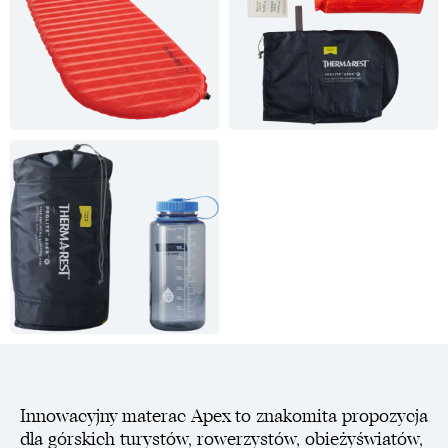
Innowacyjny materac Apex to znakomita propozycja
dla górskich turystów, rowerzystów, obieżyświatów,