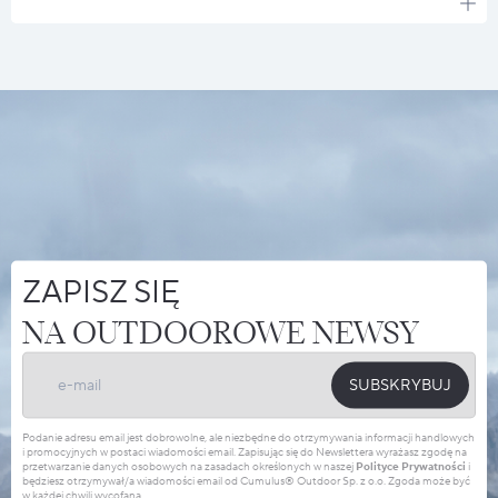
ZAPISZ SIĘ
NA OUTDOOROWE NEWSY
SUBSKRYBUJ
Podanie adresu email jest dobrowolne, ale niezbędne do otrzymywania informacji handlowych
i promocyjnych w postaci wiadomości email. Zapisując się do Newslettera wyrażasz zgodę na
przetwarzanie danych osobowych na zasadach określonych w naszej
Polityce Prywatności
i
będziesz otrzymywał/a wiadomości email od Cumulus® Outdoor Sp. z o.o. Zgoda może być
w każdej chwili wycofana.