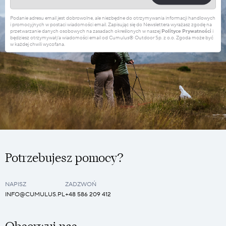
Podanie adresu email jest dobrowolne, ale niezbędne do otrzymywania informacji handlowych
i promocyjnych w postaci wiadomości email. Zapisując się do Newslettera wyrażasz zgodę na
przetwarzanie danych osobowych na zasadach określonych w naszej
Polityce Prywatności
i
będziesz otrzymywał/a wiadomości email od Cumulus® Outdoor Sp. z o.o. Zgoda może być
w każdej chwili wycofana.
Potrzebujesz pomocy?
NAPISZ
ZADZWOŃ
INFO@CUMULUS.PL
+48 586 209 412