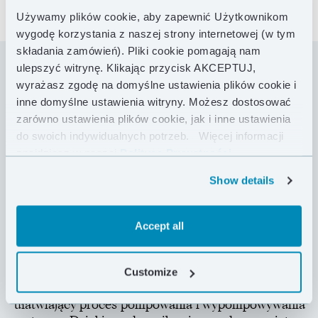
Używamy plików cookie, aby zapewnić Użytkownikom
wygodę korzystania z naszej strony internetowej (w tym
składania zamówień). Pliki cookie pomagają nam
ulepszyć witrynę. Klikając przycisk AKCEPTUJ,
wyrażasz zgodę na domyślne ustawienia plików cookie i
ProLite Plus jest przewidziany do użytkowania przez
inne domyślne ustawienia witryny. Możesz dostosować
cały rok. Materac jest wyprofilowany, szeroki w
zarówno ustawienia plików cookie, jak i inne ustawienia
partiach tułowia, węższy w części dla szyi i głowy,
do swoich indywidualnych potrzeb.
Więcej informacji
jeszcze smuklejszy w okolicach nóg. Lekka gąbka
znajdziesz w naszej
Polityce Prywatności .
znajdująca się wewnątrz materaca jest maksymalnie
perforowana. Po napompowaniu, w miejscach
Show details
perforowanych materiał wierzchni jest wypukły (dużo
małych górek), a w miejscach bez perforacji płaski.
Dzięki temu śpiwór nie ślizga się po powierzchni
Accept all
materaca. Od strony spodniej wykonany podobnie i
dodatkowo jeszcze wzmocniony, przez co jest
bardziej odporny na przebicie. Materac posiada
Customize
intuicyjny i nowoczesny zawór Valve WingLock™,
ułatwiający proces pompowania i wypompowywania