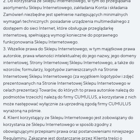
2. Do korzystania ze Sklepu Internetowego, w tym do przeglądania
asortymentu Sklepu Internetowego, zakładania Konta i składania
Zamówień niezbędne jest spełnienie następujących minimalnych
wymagań technicznych: posiadanie urządzenia multimedialnego z
dostępem do sieci Internet, które obsługuje przeglądarkę
internetową, spełniającą wymogi konieczne do poprawnego
funkcjonowania Sklepu Internetowego.
3. Wszelkie prawa do Sklepu Internetowego, w tym majątkowe prawa
autorskie, prawa własności intelektualnej do jego nazwy, jego domeny
internetowej, Strony Internetowej Sklepu Internetowego, a także do
wzorców, formularzy, logotypów zamieszczanych na Stronie
Internetowej Sklepu Internetowego (za wyjątkiem logotypów i zdjęć
prezentowanych na Stronie Internetowej Sklepu Internetowego w
celach prezentacji Towarów, do których to prawa autorskie należą do
podmiotów trzecich) należą do firmy CUMULUS, a korzystanie z nich
może następować wyłącznie za uprzednią zgodą firmy CUMULUS
wyrażoną na piśmie.
4. Klient korzystający ze Sklepu Internetowego jest zobowiązany do
korzystania ze Sklepu Internetowego w sposób zgodny z
obowiązującymi przepisami prawa oraz postanowieniami niniejszego
Regulaminu. Zakazane jest dostarczanie przez Klienta treści o