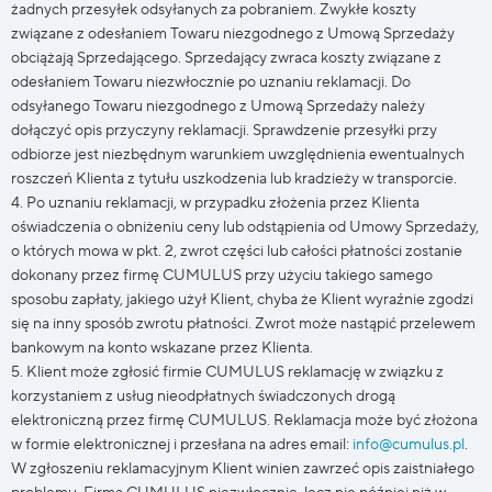
żadnych przesyłek odsyłanych za pobraniem. Zwykłe koszty
związane z odesłaniem Towaru niezgodnego z Umową Sprzedaży
obciążają Sprzedającego. Sprzedający zwraca koszty związane z
odesłaniem Towaru niezwłocznie po uznaniu reklamacji. Do
odsyłanego Towaru niezgodnego z Umową Sprzedaży należy
dołączyć opis przyczyny reklamacji. Sprawdzenie przesyłki przy
odbiorze jest niezbędnym warunkiem uwzględnienia ewentualnych
roszczeń Klienta z tytułu uszkodzenia lub kradzieży w transporcie.
4. Po uznaniu reklamacji, w przypadku złożenia przez Klienta
oświadczenia o obniżeniu ceny lub odstąpienia od Umowy Sprzedaży,
o których mowa w pkt. 2, zwrot części lub całości płatności zostanie
dokonany przez firmę CUMULUS przy użyciu takiego samego
sposobu zapłaty, jakiego użył Klient, chyba że Klient wyraźnie zgodzi
się na inny sposób zwrotu płatności. Zwrot może nastąpić przelewem
bankowym na konto wskazane przez Klienta.
5. Klient może zgłosić firmie CUMULUS reklamację w związku z
korzystaniem z usług nieodpłatnych świadczonych drogą
elektroniczną przez firmę CUMULUS. Reklamacja może być złożona
w formie elektronicznej i przesłana na adres email:
info@cumulus.pl
.
W zgłoszeniu reklamacyjnym Klient winien zawrzeć opis zaistniałego