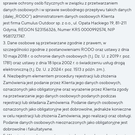
sprawie ochrony osób fizycznych w związku z przetwarzaniem
danych osobowych i w sprawie swobodnego przepływu takich danych
(dalej „RODO”) administratorem danych osobowych Klienta
jest firma Cumulus Outdoor sp. z o.o., ul. Opata Hackiego 19, 81-211
Gdynia, REGON 523156326, Numer KRS 0000992574, NIP
9581727747.
3. Dane osobowe są przetwarzane zgodnie z prawem, w
szczególności zgodnie z postanowieniami RODO oraz ustawy z dnia
10 maja 2018 r. o ochronie danych osobowych (t.j. Dz. U. z 2019 r. poz.
1781) oraz ustawy z dnia 18 lipca 2002 r. o świadczeniu usług drogą
elektroniczną (t.j. Dz. U. z 2024 r. poz. 1513 z późn. zm.).
4. Niezbędnym elementem procedury rejestracji lub złożenia
Zamówienia jest podanie przez Klienta jego danych osobowych,
oznaczonych jako obligatoryjne oraz wyrażenie przez Klienta zgody
na przetwarzanie jego danych osobowych podanych podczas
rejestracji lub składania Zamówienia. Podanie danych osobowych
oznaczonych jako obligatoryjne jest dobrowolne, jednakże konieczne
w celu rejestracji lub złożenia Zamówienia, jego realizacji oraz obsługi.
Podanie danych osobowych nieoznaczonych jako obligatoryjne jest
dobrowolne i fakultatywne.