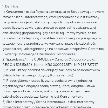
1. Definicje:
1) Konsument - osoba fizyczna zawierająca ze Sprzedawcą umowę w
ramach Sklepu Internetowego, której przedmiot nie jest związany
bezpośrednio z jej działalnością gospodarczą lub zawodową oraz
osoba fizyczna zawierająca umowę bezpośrednio związaną z jej
działalnością gospodarczą, gdy z treści tej umowy wynika, że nie
posiada ona dla tej osoby charakteru zawodowego, wynikającego w
szczególności z przedmiotu wykonywanej przez nią działalności
gospodarczej, udostępnionego na podstawie przepisów o Centralnej
Ewidencji i Informacji o Działalności Gospodarczej.
2) Sprzedawca/firma CUMULUS – Cumulus Outdoor sp. z o.o.,
REGON 523156326, Numer KRS 0000992574, NIP 9581727747.
3) Klient - każdy podmiot dokonujący zakupów za pośrednictwem
Sklepu Internetowego (dotyczy Konsumentów).
4) Przedsiębiorca - osoba fizyczna, osoba prawna i jednostka
organizacyjna niebędąca osobą prawną, której odrębna ustawa
przyznaje zdolność prawną, wykonująca we własnym imieniu
działalność gospodarczą, która nie jest Konsumentem.
5) Sklep Internetowy / Strona Internetowa - sklep internetowy
prowadzony przez Sprzedawcę pod adresem internetowym