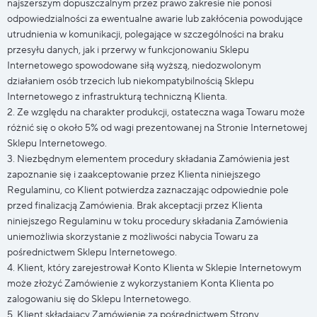
najszerszym dopuszczalnym przez prawo zakresie nie ponosi
odpowiedzialności za ewentualne awarie lub zakłócenia powodujące
utrudnienia w komunikacji, polegające w szczególności na braku
przesyłu danych, jak i przerwy w funkcjonowaniu Sklepu
Internetowego spowodowane siłą wyższą, niedozwolonym
działaniem osób trzecich lub niekompatybilnością Sklepu
Internetowego z infrastrukturą techniczną Klienta.
2. Ze względu na charakter produkcji, ostateczna waga Towaru może
różnić się o około 5% od wagi prezentowanej na Stronie Internetowej
Sklepu Internetowego.
3. Niezbędnym elementem procedury składania Zamówienia jest
zapoznanie się i zaakceptowanie przez Klienta niniejszego
Regulaminu, co Klient potwierdza zaznaczając odpowiednie pole
przed finalizacją Zamówienia. Brak akceptacji przez Klienta
niniejszego Regulaminu w toku procedury składania Zamówienia
uniemożliwia skorzystanie z możliwości nabycia Towaru za
pośrednictwem Sklepu Internetowego.
4. Klient, który zarejestrował Konto Klienta w Sklepie Internetowym
może złożyć Zamówienie z wykorzystaniem Konta Klienta po
zalogowaniu się do Sklepu Internetowego.
5. Klient składający Zamówienie za pośrednictwem Strony