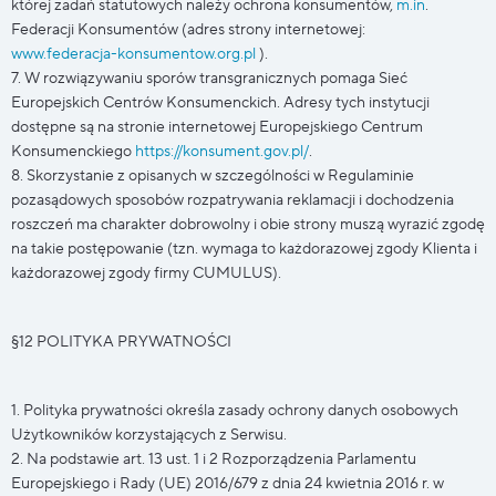
której zadań statutowych należy ochrona konsumentów,
m.in
.
Federacji Konsumentów (adres strony internetowej:
www.federacja-konsumentow.org.pl
).
7. W rozwiązywaniu sporów transgranicznych pomaga Sieć
Europejskich Centrów Konsumenckich. Adresy tych instytucji
dostępne są na stronie internetowej Europejskiego Centrum
Konsumenckiego
https://konsument.gov.pl/
.
8. Skorzystanie z opisanych w szczególności w Regulaminie
pozasądowych sposobów rozpatrywania reklamacji i dochodzenia
roszczeń ma charakter dobrowolny i obie strony muszą wyrazić zgodę
na takie postępowanie (tzn. wymaga to każdorazowej zgody Klienta i
każdorazowej zgody firmy CUMULUS).
§12 POLITYKA PRYWATNOŚCI
1. Polityka prywatności określa zasady ochrony danych osobowych
Użytkowników korzystających z Serwisu.
2. Na podstawie art. 13 ust. 1 i 2 Rozporządzenia Parlamentu
Europejskiego i Rady (UE) 2016/679 z dnia 24 kwietnia 2016 r. w