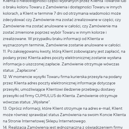
Klienta o niedostępności części wybranych przez Klienta Towarów lub
o braku koloru Towaru z Zamówienia i dostępności Towaru w innych
kolorach, a Klient w terminie 7 dni od otrzymania wiadomości może
zdecydować czy Zamówienie ma zostać zrealizowane w części, czy
Zamówienie ma zostać anulowane w całości, czy Zamówienie ma
zostać zmienione poprzez wybór Towaru w innym kolorze i
zrealizowane. W przypadku braku informacji od Klienta w
wyznaczonym terminie, Zamówienie zostanie anulowane w całości.
11. Po zaksięgowaniu kwoty, którą Klient zobowiązany jest zapłacić, na
podany przez Klienta adres poczty elektronicznej zostanie wysłana
informacja o uiszczonej zapłacie. Zamówienie otrzymuje wówczas
status: „Zapłacone”.
12. W momencie wysyłki Towaru firma kurierska przesyła na podany
przez Klienta adres poczty elektronicznej informacje dotyczące
przesyłki, umożliwiające Klientowi śledzenie przebiegu dostawy
przesyłki od firmy CUMULUS do Klienta. Zamówienie otrzymuje
wówczas status: „Wysłane”.
13. Oprócz informacji, które Klient otrzymuje na adres e-mail, Klient
może również sprawdzać status Zamówienia na swoim Koncie Klienta
na Stronie Internetowej Sklepu Internetowego.
14. Realizacja Zamówienia jest jednoznaczna z oświadczeniem firmy