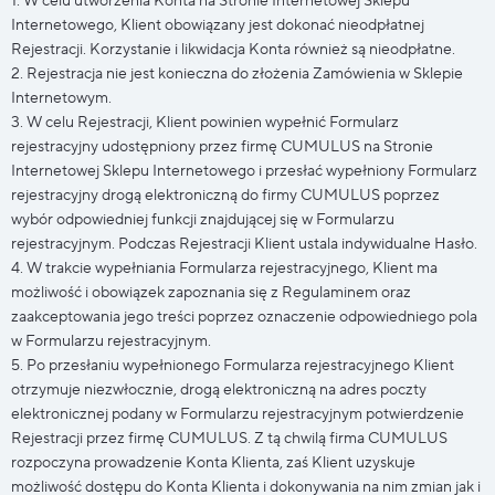
1. W celu utworzenia Konta na Stronie Internetowej Sklepu
Internetowego, Klient obowiązany jest dokonać nieodpłatnej
Rejestracji. Korzystanie i likwidacja Konta również są nieodpłatne.
2. Rejestracja nie jest konieczna do złożenia Zamówienia w Sklepie
Internetowym.
3. W celu Rejestracji, Klient powinien wypełnić Formularz
rejestracyjny udostępniony przez firmę CUMULUS na Stronie
Internetowej Sklepu Internetowego i przesłać wypełniony Formularz
rejestracyjny drogą elektroniczną do firmy CUMULUS poprzez
wybór odpowiedniej funkcji znajdującej się w Formularzu
rejestracyjnym. Podczas Rejestracji Klient ustala indywidualne Hasło.
4. W trakcie wypełniania Formularza rejestracyjnego, Klient ma
możliwość i obowiązek zapoznania się z Regulaminem oraz
zaakceptowania jego treści poprzez oznaczenie odpowiedniego pola
w Formularzu rejestracyjnym.
5. Po przesłaniu wypełnionego Formularza rejestracyjnego Klient
otrzymuje niezwłocznie, drogą elektroniczną na adres poczty
elektronicznej podany w Formularzu rejestracyjnym potwierdzenie
Rejestracji przez firmę CUMULUS. Z tą chwilą firma CUMULUS
rozpoczyna prowadzenie Konta Klienta, zaś Klient uzyskuje
możliwość dostępu do Konta Klienta i dokonywania na nim zmian jak i