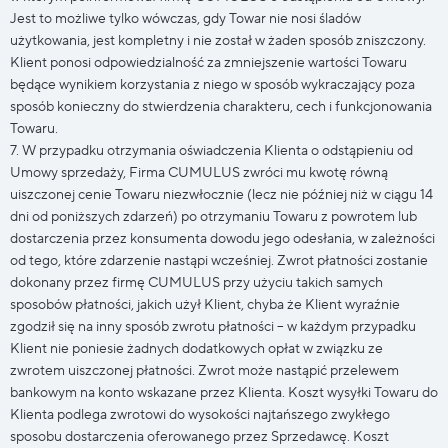
Jest to możliwe tylko wówczas, gdy Towar nie nosi śladów
użytkowania, jest kompletny i nie został w żaden sposób zniszczony.
Klient ponosi odpowiedzialność za zmniejszenie wartości Towaru
będące wynikiem korzystania z niego w sposób wykraczający poza
sposób konieczny do stwierdzenia charakteru, cech i funkcjonowania
Towaru.
7. W przypadku otrzymania oświadczenia Klienta o odstąpieniu od
Umowy sprzedaży, Firma CUMULUS zwróci mu kwotę równą
uiszczonej cenie Towaru niezwłocznie (lecz nie później niż w ciągu 14
dni od poniższych zdarzeń) po otrzymaniu Towaru z powrotem lub
dostarczenia przez konsumenta dowodu jego odesłania, w zależności
od tego, które zdarzenie nastąpi wcześniej. Zwrot płatności zostanie
dokonany przez firmę CUMULUS przy użyciu takich samych
sposobów płatności, jakich użył Klient, chyba że Klient wyraźnie
zgodził się na inny sposób zwrotu płatności – w każdym przypadku
Klient nie poniesie żadnych dodatkowych opłat w związku ze
zwrotem uiszczonej płatności. Zwrot może nastąpić przelewem
bankowym na konto wskazane przez Klienta. Koszt wysyłki Towaru do
Klienta podlega zwrotowi do wysokości najtańszego zwykłego
sposobu dostarczenia oferowanego przez Sprzedawcę. Koszt