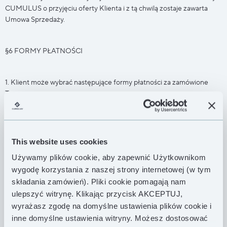
CUMULUS o przyjęciu oferty Klienta i z tą chwilą zostaje zawarta
Umowa Sprzedaży.
§6 FORMY PŁATNOŚCI
1. Klient może wybrać następujące formy płatności za zamówione
Towary:
1) przed odbiorem zamówionego Towaru – płatność przelewem
bankowym na konto Sklepu Internetowego,
2) przed odbiorem zamówionego Towaru – płatność przelewem
internetowym bankowości elektronicznej za pośrednictwem serwisu
This website uses cookies
płatności internetowych Autopay (przy czym zapłata w tej formie
Używamy plików cookie, aby zapewnić Użytkownikom
odbywa się z uwzględnieniem regulaminu tego serwisu). Dostępne
wygodę korzystania z naszej strony internetowej (w tym
formy płatności:
składania zamówień). Pliki cookie pomagają nam
Karty płatnicze: Visa, Visa Electron, Mastercard, MasterCard
ulepszyć witrynę. Klikając przycisk AKCEPTUJ,
Electronic, Maestro
3) gotówką przy odbiorze zamówionego Towaru – Klient dokonuje
wyrażasz zgodę na domyślne ustawienia plików cookie i
zapłaty odbierając Towar dostarczony za pośrednictwem firmy
inne domyślne ustawienia witryny. Możesz dostosować