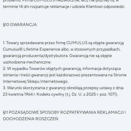
problemu. Firma CUMULUS niezwłocznie, lecz nie później niż w
terminie 14 dni rozpatruje reklamacje i udziela Klientowi odpowiedzi.
§10 GWARANCJA
1. Towary sprzedawane przez firmę CUMULUS są objęte gwarancją
Cumulus® Lifetime Experience albo, w stosownych przypadkach,
gwarancją producenta/dystrybutora. Gwarancją nie są objęte
uszkodzenia mechaniczne.
2. W wypadku Towarów objętych gwarancją, informacja dotycząca
istnienia i treści gwarancji jest każdorazowo prezentowana na Stronie
Internetowej Sklepu Internetowego.
3. Warunki skorzystania z gwarancji określają przepisy ustawy z dnia
23 kwietnia 1964 r. Kodeks cywilny (t.j. Dz. U. z 2025 r. poz. 1071).
§11 POZASĄDOWE SPOSOBY ROZPATRYWANIA REKLAMACJI I
DOCHODZENIA ROSZCZEŃ