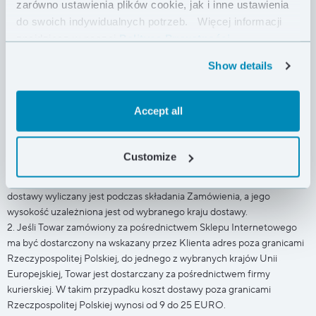
kurierskiej – należność za Towar pobiera kurier.
zarówno ustawienia plików cookie, jak i inne ustawienia
2. Towary zamówione za pośrednictwem Sklepu internetowego są
do swoich indywidualnych potrzeb.
Więcej informacji
dostarczane wraz z wystawioną przez firmę CUMULUS fakturą
znajdziesz w naszej
Polityce Prywatności .
obejmującą przedmiot zamówienia.
Show details
§7 REALIZACJA ZAMÓWIENIA I DOSTAWA TOWARÓW
Accept all
1. Towar zamówiony za pośrednictwem Sklepu internetowego ma być
dostarczony na wskazany przez Klienta adres. Na terenie
Customize
Rzeczypospolitej Polskiej Towar jest dostarczany za pośrednictwem
firm kurierskich, z którymi współpracuje firma CUMULUS. Koszt
dostawy wyliczany jest podczas składania Zamówienia, a jego
wysokość uzależniona jest od wybranego kraju dostawy.
2. Jeśli Towar zamówiony za pośrednictwem Sklepu Internetowego
ma być dostarczony na wskazany przez Klienta adres poza granicami
Rzeczypospolitej Polskiej, do jednego z wybranych krajów Unii
Europejskiej, Towar jest dostarczany za pośrednictwem firmy
kurierskiej. W takim przypadku koszt dostawy poza granicami
Rzeczpospolitej Polskiej wynosi od 9 do 25 EURO.