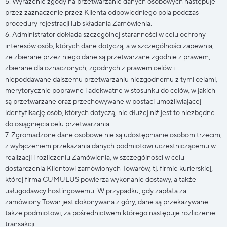
5. Wyrażenie zgody na przetwarzanie danych osobowych następuje
przez zaznaczenie przez Klienta odpowiedniego pola podczas
procedury rejestracji lub składania Zamówienia.
6. Administrator dokłada szczególnej staranności w celu ochrony
interesów osób, których dane dotyczą, a w szczególności zapewnia,
że zbierane przez niego dane są przetwarzane zgodnie z prawem,
zbierane dla oznaczonych, zgodnych z prawem celów i
niepoddawane dalszemu przetwarzaniu niezgodnemu z tymi celami,
merytorycznie poprawne i adekwatne w stosunku do celów, w jakich
są przetwarzane oraz przechowywane w postaci umożliwiającej
identyfikację osób, których dotyczą, nie dłużej niż jest to niezbędne
do osiągnięcia celu przetwarzania.
7. Zgromadzone dane osobowe nie są udostępnianie osobom trzecim,
z wyłączeniem przekazania danych podmiotowi uczestniczącemu w
realizacji i rozliczeniu Zamówienia, w szczególności w celu
dostarczenia Klientowi zamówionych Towarów, tj. firmie kurierskiej,
której firma CUMULUS powierza wykonanie dostawy, a także
usługodawcy hostingowemu. W przypadku, gdy zapłata za
zamówiony Towar jest dokonywana z góry, dane są przekazywane
także podmiotowi, za pośrednictwem którego następuje rozliczenie
transakcji.