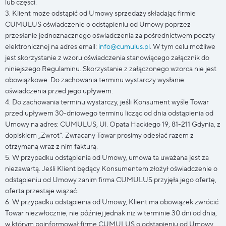
lub części.
3. Klient może odstąpić od Umowy sprzedaży składając firmie
CUMULUS oświadczenie o odstąpieniu od Umowy poprzez
przesłanie jednoznacznego oświadczenia za pośrednictwem poczty
elektronicznej na adres email:
info@cumulus.pl
. W tym celu możliwe
jest skorzystanie z wzoru oświadczenia stanowiącego załącznik do
niniejszego Regulaminu. Skorzystanie z załączonego wzorca nie jest
obowiązkowe. Do zachowania terminu wystarczy wysłanie
oświadczenia przed jego upływem.
4. Do zachowania terminu wystarczy, jeśli Konsument wyśle Towar
przed upływem 30-dniowego terminu licząc od dnia odstąpienia od
Umowy na adres: CUMULUS, Ul. Opata Hackiego 19, 81-211 Gdynia, z
dopiskiem „Zwrot”. Zwracany Towar prosimy odesłać razem z
otrzymaną wraz z nim fakturą.
5. W przypadku odstąpienia od Umowy, umowa ta uważana jest za
niezawartą. Jeśli Klient będący Konsumentem złożył oświadczenie o
odstąpieniu od Umowy zanim firma CUMULUS przyjęła jego ofertę,
oferta przestaje wiązać.
6. W przypadku odstąpienia od Umowy, Klient ma obowiązek zwrócić
Towar niezwłocznie, nie później jednak niż w terminie 30 dni od dnia,
w którym poinformował firmę CUMULUS o odstąpieniu od Umowy.