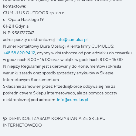
kontaktowe:
CUMULUS OUTDOOR sp. z o.o.
ul. Opata Hackiego 19
81-211 Gdynia
NIP: 9581727747
adres poczty elektronicznej:
info@cumulus.pl
Numer kontaktowy Biura Obsługi Klienta firmy CUMULUS:
+48 58 620 94 12
, czynny w dni robocze od poniedziałku do czwartku
w godzinach 8:00 – 16:00 oraz w piątki w godzinach 8:00 – 15:00.
Niniejszy Regulamin jest skierowany do Konsumentów i określa
warunki, zasady oraz sposób sprzedaży artykułów w Sklepie
Internetowym Konsumentom.
Składanie zamówień przez Przedsiębiorcę odbywa się nie za
pośrednictwem Sklepu Internetowego, ale za pomocą poczty
elektronicznej pod adresem:
info@cumulus.pl
§2 DEFINICJE I ZASADY KORZYSTANIA ZE SKLEPU
INTERNETOWEGO