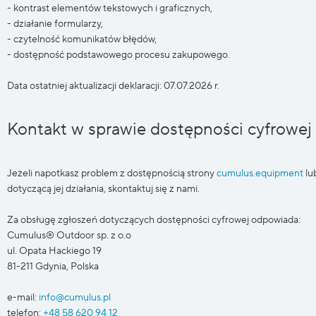
- kontrast elementów tekstowych i graficznych,
- działanie formularzy,
- czytelność komunikatów błędów,
- dostępność podstawowego procesu zakupowego.
Data ostatniej aktualizacji deklaracji: 07.07.2026 r.
Kontakt w sprawie dostępności cyfrowej
Jeżeli napotkasz problem z dostępnością strony
cumulus.equipment
lu
dotyczącą jej działania, skontaktuj się z nami.
Za obsługę zgłoszeń dotyczących dostępności cyfrowej odpowiada:
Cumulus® Outdoor sp. z o.o
ul. Opata Hackiego 19
81-211 Gdynia, Polska
e-mail:
info@cumulus.pl
telefon:
+48 58 620 94 12