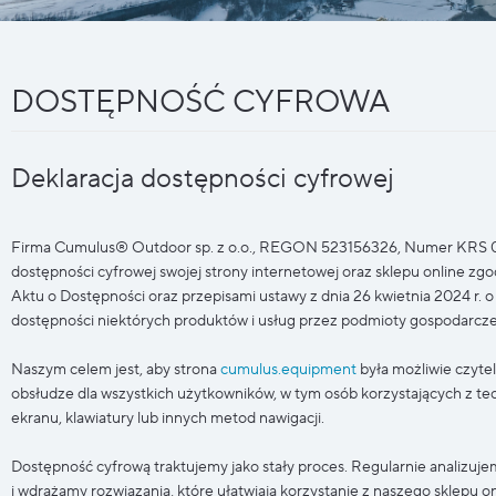
DOSTĘPNOŚĆ CYFROWA
Deklaracja dostępności cyfrowej
Firma Cumulus® Outdoor sp. z o.o., REGON 523156326, Numer KRS 
dostępności cyfrowej swojej strony internetowej oraz sklepu online z
Aktu o Dostępności oraz przepisami ustawy z dnia 26 kwietnia 2024 r.
dostępności niektórych produktów i usług przez podmioty gospodarcze
Naszym celem jest, aby strona
cumulus.equipment
była możliwie czyte
obsłudze dla wszystkich użytkowników, w tym osób korzystających z tec
ekranu, klawiatury lub innych metod nawigacji.
Dostępność cyfrową traktujemy jako stały proces. Regularnie analizuje
i wdrażamy rozwiązania, które ułatwiają korzystanie z naszego sklepu on