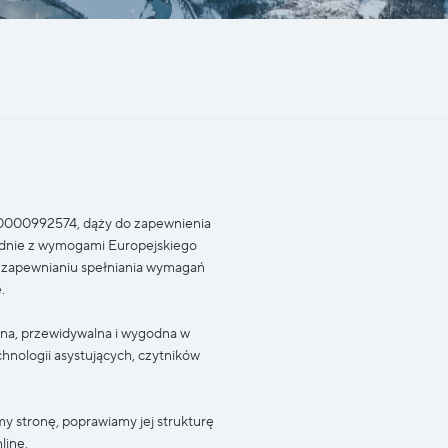
0000992574, dąży do zapewnienia
godnie z wymogami Europejskiego
 o zapewnianiu spełniania wymagań
.
lna, przewidywalna i wygodna w
hnologii asystujących, czytników
my stronę, poprawiamy jej strukturę
line.