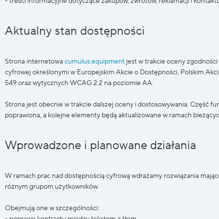
- treści informacyjne dotyczące zakupów, zwrotów, reklamacji i kontaktu
Aktualny stan dostępności
Strona internetowa
cumulus.equipment
jest w trakcie oceny zgodnośc
cyfrowej określonymi w Europejskim Akcie o Dostępności, Polskim Akc
549 oraz wytycznych WCAG 2.2 na poziomie AA.
Strona jest obecnie w trakcie dalszej oceny i dostosowywania. Część fun
poprawiona, a kolejne elementy będą aktualizowane w ramach bieżący
Wprowadzone i planowane działania
W ramach prac nad dostępnością cyfrową wdrażamy rozwiązania mające 
różnym grupom użytkowników.
Obejmują one w szczególności: