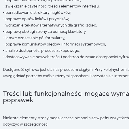
- poprawę kontrastu między tekstem a tłem,
- zwiększanie czytelności treści i elementów interfejsu,
- porządkowanie struktury nagłówków,
- poprawę opisów linków i przycisków,
- wdrażanie tekstów alternatywnych dla grafik i zdjęć,
- poprawę obsługi strony za pomocą klawiatury,
- lepsze oznaczanie pól formularzy,
- poprawę komunikatów błędów i informacji systemowych,
- analizę dostępności procesu zakupowego,
- dostosowywanie nowych treści i podstron do zasad dostępności cyfro
Dostępność cyfrowa jest dla nas procesem ciągłym. Przy kolejnych zmia
uwzględniać potrzeby osób z różnymi sposobami korzystania z internet
Treści lub funkcjonalności mogące wyma
poprawek
Niektóre elementy strony mogą jeszcze nie spełniać w pełni wszystki
dotyczyć w szczególności: