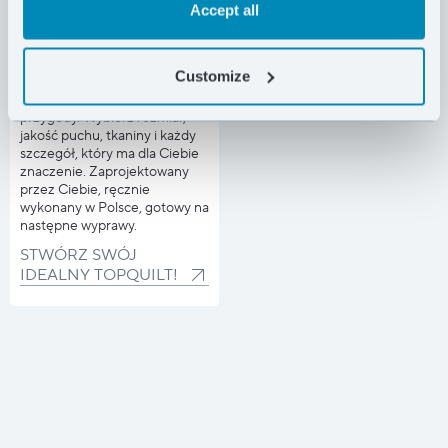
Accept all
Customize
Quilt dopasowany do Twojej
przygody. Wybierz rozmiar,
jakość puchu, tkaniny i każdy
szczegół, który ma dla Ciebie
znaczenie. Zaprojektowany
przez Ciebie, ręcznie
wykonany w Polsce, gotowy na
następne wyprawy.
STWÓRZ SWÓJ
IDEALNY TOPQUILT!