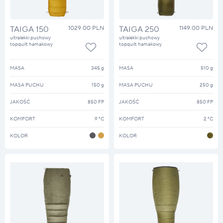
TAIGA 150
1029.00 PLN
TAIGA 250
1149.00 PLN
ultralekki puchowy
ultralekki puchowy
topquilt hamakowy
topquilt hamakowy
MASA
345 g
MASA
510 g
MASA PUCHU
150 g
MASA PUCHU
250 g
JAKOŚĆ
850 FP
JAKOŚĆ
850 FP
KOMFORT
9 °C
KOMFORT
2 °C
KOLOR
KOLOR