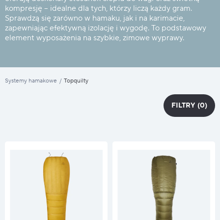
kompresję – idealne dla tych, którzy liczą każdy gram.
Sprawdzą się zarówno w hamaku, jak i na karimacie,
zapewniając efektywną izolację i wygodę. To podstawowy
element wyposażenia na szybkie, zimowe wyprawy.
Systemy hamakowe
/
Topquilty
FILTRY
(0)
FILTRY