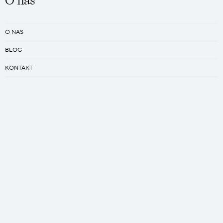
O nas
O NAS
BLOG
KONTAKT
REGULAMIN
PRACA
Kreator
ZAPROJEKTUJ SWÓJ ŚPIWÓR
ZAPROJEKTUJ SWÓJ QUILT