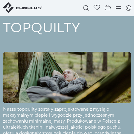
TOPQUILTY
Nasze topquilty zostały zaprojektowane z myślą o
maksymalnym cieple i wygodzie przy jednoczesnym
zachowaniu minimalnej masy. Produkowane w Polsce z
ultralekkich tkanin i najwyższej jakości polskiego puchu,
oferują doskonały stosunek ciepła do wagi oraz świetną