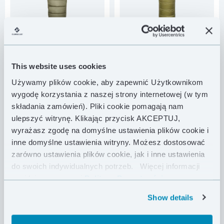
TAIGA 360
1329.00 PLN
TAIGA 480
1579.00 PLN
ultralekki puchowy
ultralekki puchowy
topquilt hamakowy
topquilt hamakowy
This website uses cookies
MASA
635 g
MASA
760 g
Używamy plików cookie, aby zapewnić Użytkownikom
wygodę korzystania z naszej strony internetowej (w tym
MASA PUCHU
360 g
MASA PUCHU
480 g
składania zamówień). Pliki cookie pomagają nam
JAKOŚĆ
850 FP
JAKOŚĆ
850 FP
ulepszyć witrynę. Klikając przycisk AKCEPTUJ,
wyrażasz zgodę na domyślne ustawienia plików cookie i
KOMFORT
-6 °C
KOMFORT
-14 °C
inne domyślne ustawienia witryny. Możesz dostosować
KOLOR
KOLOR
zarówno ustawienia plików cookie, jak i inne ustawienia
do swoich indywidualnych potrzeb.
Więcej informacji
znajdziesz w naszej
Polityce Prywatności .
Show details