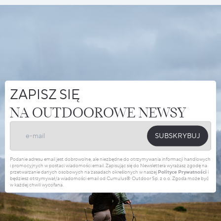
ZAPISZ SIĘ
NA OUTDOOROWE NEWSY
SUBSKRYBUJ
Podanie adresu email jest dobrowolne, ale niezbędne do otrzymywania informacji handlowych
i promocyjnych w postaci wiadomości email. Zapisując się do Newslettera wyrażasz zgodę na
przetwarzanie danych osobowych na zasadach określonych w naszej
Polityce Prywatności
i
będziesz otrzymywał/a wiadomości email od Cumulus® Outdoor Sp. z o.o. Zgoda może być
w każdej chwili wycofana.