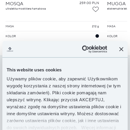
MOSQA
259.00 PLN
MUGGA
ultralekka moskitiera hamakowa
ekstremalnie lek
MASA
212 g
MASA
KOLOR
KOLOR
This website uses cookies
TOPQUILTY
Używamy plików cookie, aby zapewnić Użytkownikom
do hamaków
wygodę korzystania z naszej strony internetowej (w tym
składania zamówień). Pliki cookie pomagają nam
ulepszyć witrynę. Klikając przycisk AKCEPTUJ,
wyrażasz zgodę na domyślne ustawienia plików cookie i
inne domyślne ustawienia witryny. Możesz dostosować
zarówno ustawienia plików cookie, jak i inne ustawienia
do swoich indywidualnych potrzeb.
Więcej informacji