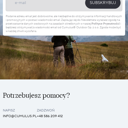
SUBSKRYBUJ
Podanie adresu email jest dobrowolne, ale niezbędne do otrzymywania informacji handlowych
i promocyjnych w postaci wiadomości email. Zapisując się do Newslettera wyrażasz zgodę na
przetwarzanie danych osobowych na zasadach określonych w naszej
Polityce Prywatności
i
będziesz otrzymywał/a wiadomości email od Cumulus® Outdoor Sp. z o.o. Zgoda może być
w każdej chwili wycofana.
Potrzebujesz pomocy?
NAPISZ
ZADZWOŃ
INFO@CUMULUS.PL
+48 586 209 412