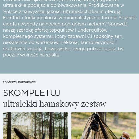
ultralekkie podejście do biwakowania. Produkowane w
Polsce z najwyższej jakości ultralekkich tkanin oferują
komfort i funkcjonalność w minimalistycznej formie. Szukasz
ciepła i wygody na nocleg pod gołym niebem? Sprawdź
naszą szeroką ofertę topquiltów i underquiltów -
kompletnego systemu, który zapewni Ci spokojny sen,
niezależnie od warunków. Lekkość, kompresyjność i
skuteczna izolacja, to wszystko, czego potrzebujesz, by
poczuć wolność na szlaku.
Systemy hamakowe
SKOMPLETUJ
ultralekki hamakowy zestaw