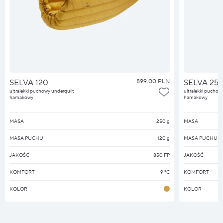
SELVA 120
899.00 PLN
SELVA 25
ultralekki puchowy underquilt
ultralekki puchow
hamakowy
hamakowy
MASA
250 g
MASA
MASA PUCHU
120 g
MASA PUCHU
JAKOŚĆ
850 FP
JAKOŚĆ
KOMFORT
9 °C
KOMFORT
KOLOR
KOLOR