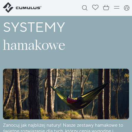
SYSTEMY
hamakowe
Zanocuj jak najbliżej natury! Nasze zestawy hamakowe to
świetne rozwiązanie dla tych, którzy cenią wygodne i