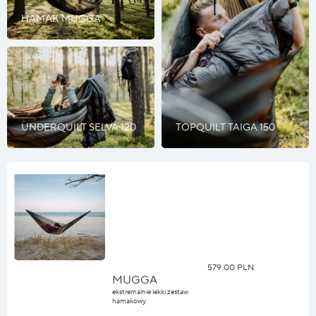
HAMAK MUGGA
UNDERQUILT SELVA 120
TOPQUILT TAIGA 150
579.00 PLN
MUGGA
ekstremalnie lekki zestaw
hamakowy