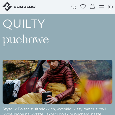
QUILTY
puchowe
Szyte w Polsce z ultralekkich, wysokiej klasy materiałów i
wypełnione najwyższej jakości polskim puchem, nasze