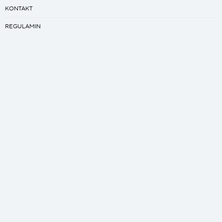
KONTAKT
REGULAMIN
PRACA
Kreator
ZAPROJEKTUJ SWÓJ ŚPIWÓR
ZAPROJEKTUJ SWÓJ QUILT