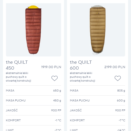
the QUILT
the QUILT
1919.00 PLN
2199.00 PLN
450
600
ekstremalnie lekki
ekstremalnie lekki
puchowy quilt o
puchowy quilt o
otwartej konstrukcji
otwartej konstrukcji
MASA
650 g
MASA
805 g
MASA PUCHU
450 g
MASA PUCHU
600 g
JAKOŚĆ
900 FP
JAKOŚĆ
900 FP
KOMFORT
-1 °C
KOMFORT
-7 °C
LIMIT
-7 °C
LIMIT
-14 °C