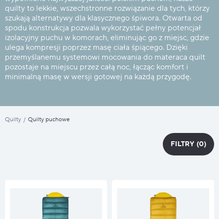
quilty to lekkie, wszechstronne rozwiązanie dla tych, którzy
szukają alternatywy dla klasycznego śpiwora. Otwarta od
spodu konstrukcja pozwala wykorzystać pełny potencjał
izolacyjny puchu w komorach, eliminując go z miejsc, gdzie
ulega kompresji poprzez masę ciała śpiącego. Dzięki
przemyślanemu systemowi mocowania do materaca quilt
pozostaje na miejscu przez całą noc, łącząc komfort i
minimalną masę w wersji gotowej na każdą przygodę.
Quilty
/
Quilty puchowe
FILTRY
(0)
FILTRY