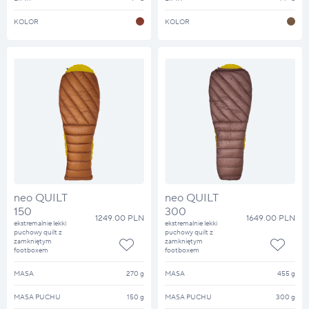
KOLOR
KOLOR
neo QUILT
neo QUILT
150
300
1249.00 PLN
1649.00 PLN
ekstremalnie lekki
ekstremalnie lekki
puchowy quilt z
puchowy quilt z
zamkniętym
zamkniętym
footboxem
footboxem
MASA
270 g
MASA
455 g
MASA PUCHU
150 g
MASA PUCHU
300 g