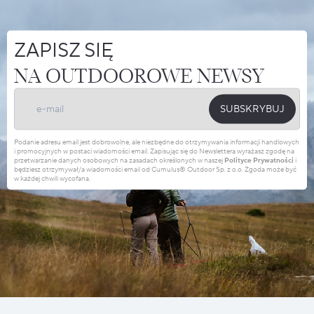
ZAPISZ SIĘ
NA OUTDOOROWE NEWSY
SUBSKRYBUJ
Podanie adresu email jest dobrowolne, ale niezbędne do otrzymywania informacji handlowych
i promocyjnych w postaci wiadomości email. Zapisując się do Newslettera wyrażasz zgodę na
przetwarzanie danych osobowych na zasadach określonych w naszej
Polityce Prywatności
i
będziesz otrzymywał/a wiadomości email od Cumulus® Outdoor Sp. z o.o. Zgoda może być
w każdej chwili wycofana.