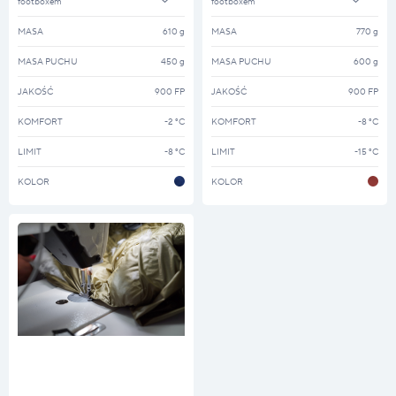
footboxem
footboxem
MASA
610 g
MASA
770 g
MASA PUCHU
450 g
MASA PUCHU
600 g
JAKOŚĆ
900 FP
JAKOŚĆ
900 FP
KOMFORT
-2 °C
KOMFORT
-8 °C
LIMIT
-8 °C
LIMIT
-15 °C
KOLOR
KOLOR