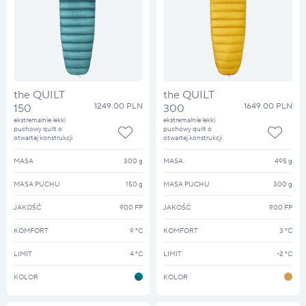
the QUILT
the QUILT
1249.00 PLN
1649.00 PLN
150
300
ekstremalnie lekki
ekstremalnie lekki
puchowy quilt o
puchowy quilt o
otwartej konstrukcji
otwartej konstrukcji
MASA
300 g
MASA
495 g
MASA PUCHU
150 g
MASA PUCHU
300 g
JAKOŚĆ
900 FP
JAKOŚĆ
900 FP
KOMFORT
9 °C
KOMFORT
3 °C
LIMIT
4 °C
LIMIT
-2 °C
KOLOR
KOLOR