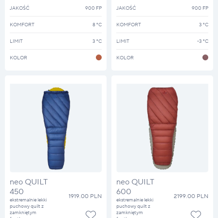
JAKOŚĆ
900 FP
JAKOŚĆ
900 FP
KOMFORT
8 °C
KOMFORT
3 °C
LIMIT
3 °C
LIMIT
-3 °C
KOLOR
KOLOR
neo QUILT
neo QUILT
450
600
1919.00 PLN
2199.00 PLN
ekstremalnie lekki
ekstremalnie lekki
puchowy quilt z
puchowy quilt z
zamkniętym
zamkniętym