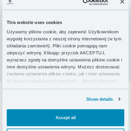
MASA PUCHU
150 g
MASA PUCHU
JAKOŚĆ
900 FP
JAKOŚĆ
This website uses cookies
KOMFORT
8 °C
KOMFORT
Używamy plików cookie, aby zapewnić Użytkownikom
LIMIT
3 °C
LIMIT
wygodę korzystania z naszej strony internetowej (w tym
składania zamówień). Pliki cookie pomagają nam
KOLOR
KOLOR
ulepszyć witrynę. Klikając przycisk AKCEPTUJ,
wyrażasz zgodę na domyślne ustawienia plików cookie i
inne domyślne ustawienia witryny. Możesz dostosować
zarówno ustawienia plików cookie, jak i inne ustawienia
do swoich indywidualnych potrzeb.
Więcej informacji
znajdziesz w naszej
Polityce Prywatności .
Show details
Accept all