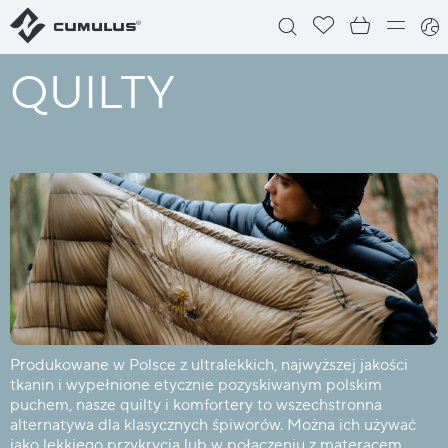
QUILTY
Produkowane w Polsce z ultralekkich, najwyższej jakości
tkanin i wypełnione etycznie pozyskiwanym polskim
puchem, nasze quilty i komfortery to wszechstronna
alternatywa dla klasycznych śpiworów. Można ich używać
jako lekkiego przykrycia lub w połączeniu z materacem,