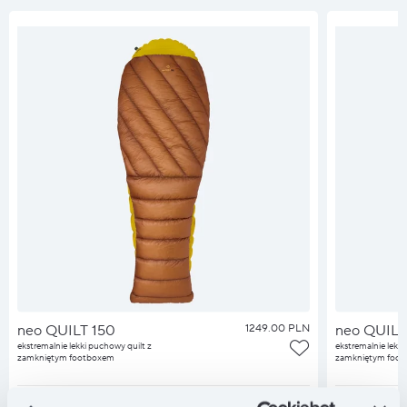
neo QUILT 150
1249.00 PLN
neo QUILT
ekstremalnie lekki puchowy quilt z
ekstremalnie lekki
zamkniętym footboxem
zamkniętym foo
MASA
270 g
MASA