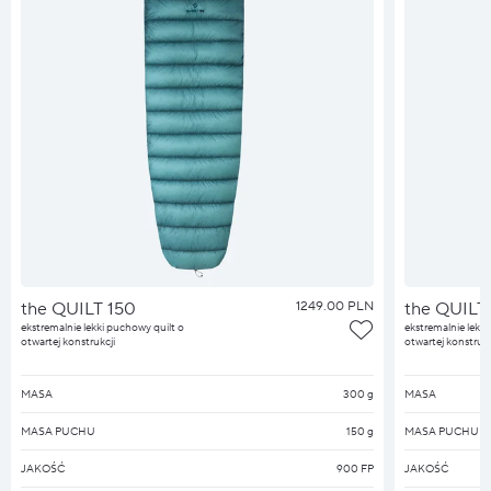
the QUILT 150
1249.00 PLN
the QUILT
ekstremalnie lekki puchowy quilt o
ekstremalnie lekk
otwartej konstrukcji
otwartej konstrukc
MASA
300 g
MASA
MASA PUCHU
150 g
MASA PUCHU
JAKOŚĆ
900 FP
JAKOŚĆ