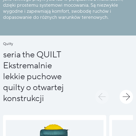
dzięki prostemu systemowi mocowania. Są niezwykle
wygodne i zapewniają komfort, swobodę ruchów i
dopasowanie do różnych warunków terenowych.
Quilty
seria the QUILT
Ekstremalnie
lekkie puchowe
quilty o otwartej
konstrukcji