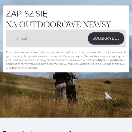
ZAPISZ SIĘ
NA OUTDOOROWE NEWSY
SUBSKRYBUJ
Podanie adresu email jest dobrowolne, ale niezbędne do otrzymywania informacji handlowych
i promocyjnych w postaci wiadomości email. Zapisując się do Newslettera wyrażasz zgodę na
przetwarzanie danych osobowych na zasadach określonych w naszej
Polityce Prywatności
i
będziesz otrzymywał/a wiadomości email od Cumulus® Outdoor Sp. z o.o. Zgoda może być
w każdej chwili wycofana.