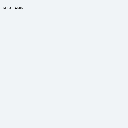
REGULAMIN
PRACA
Kreator
ZAPROJEKTUJ SWÓJ ŚPIWÓR
ZAPROJEKTUJ SWÓJ QUILT
Bezpieczna płatność
SSL/TLS