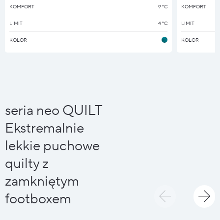
KOMFORT
9 °C
KOMFORT
LIMIT
4 °C
LIMIT
KOLOR
KOLOR
seria neo QUILT
Ekstremalnie
lekkie puchowe
quilty z
zamkniętym
footboxem