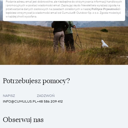
Podanie adresu email jest dobrowolne, ale niezbędne do otrzymywania informacji handlowych
i promocyjnych w postaci wiadomości email. Zapisując się do Newslettera wyrażasz zgodę na
przetwarzanie danych osobowych na zasadach określonych w naszej
Polityce Prywatności
i
będziesz otrzymywał/a wiadomości email od Cumulus® Outdoor Sp. z o.o. Zgoda może być
w każdej chwili wycofana.
Potrzebujesz pomocy?
NAPISZ
ZADZWOŃ
INFO@CUMULUS.PL
+48 586 209 412
Obserwuj nas