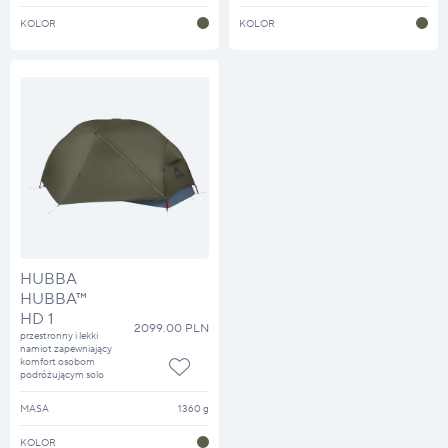
KOLOR
KOLOR
HUBBA
HUBBA™
HD 1
2099.00 PLN
przestronny i lekki
namiot zapewniający
komfort osobom
podróżującym solo
MASA
1360 g
KOLOR