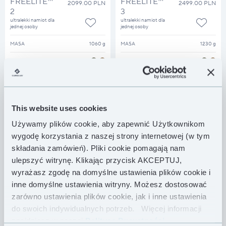
FREELITE™
FREELITE™
2099.00 PLN
2499.00 PLN
2
3
ultralekki namiot dla
ultralekki namiot dla
jednej osoby
jednej osoby
MASA
1060 g
MASA
1230 g
KOLOR
KOLOR
This website uses cookies
Używamy plików cookie, aby zapewnić Użytkownikom
wygodę korzystania z naszej strony internetowej (w tym
składania zamówień). Pliki cookie pomagają nam
ulepszyć witrynę. Klikając przycisk AKCEPTUJ,
wyrażasz zgodę na domyślne ustawienia plików cookie i
inne domyślne ustawienia witryny. Możesz dostosować
HUBBA
HUBBA™
1939.00 PLN
zarówno ustawienia plików cookie, jak i inne ustawienia
HUBBA™
NX
2059.00 PLN
do swoich indywidualnych potrzeb.
Więcej informacji
NX
jednoosobowy
namiot trekkingowy
dwuosobowy namiot
znajdziesz w naszej
Polityce Prywatności .
trekkingowy