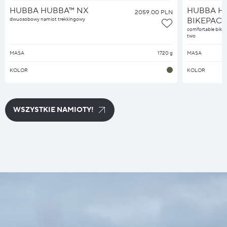
HUBBA HUBBA™ NX
HUBBA H
2059.00 PLN
dwuosobowy namiot trekkingowy
BIKEPACK
comfortable bikep
two
MASA
1720 g
MASA
KOLOR
KOLOR
WSZYSTKIE NAMIOTY!
WSZYSTKIE NAMIOTY!