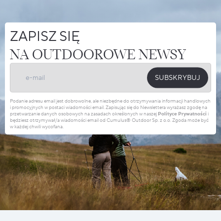
ZAPISZ SIĘ
NA OUTDOOROWE NEWSY
SUBSKRYBUJ
Podanie adresu email jest dobrowolne, ale niezbędne do otrzymywania informacji handlowych
i promocyjnych w postaci wiadomości email. Zapisując się do Newslettera wyrażasz zgodę na
przetwarzanie danych osobowych na zasadach określonych w naszej
Polityce Prywatności
i
będziesz otrzymywał/a wiadomości email od Cumulus® Outdoor Sp. z o.o. Zgoda może być
w każdej chwili wycofana.