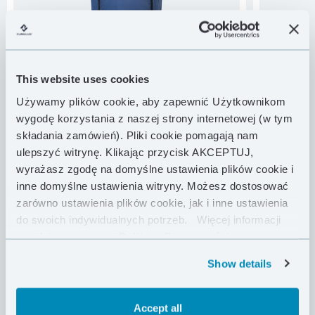
This website uses cookies
Używamy plików cookie, aby zapewnić Użytkownikom
wygodę korzystania z naszej strony internetowej (w tym
składania zamówień). Pliki cookie pomagają nam
ulepszyć witrynę. Klikając przycisk AKCEPTUJ,
POLAR OVERBAG
1199.00 PLN
SHIELD BI
wodoodporny ekspedycyjny śpiwór
awaryjna wodoszc
wyrażasz zgodę na domyślne ustawienia plików cookie i
zewnętrzny
biwakowa
inne domyślne ustawienia witryny. Możesz dostosować
zarówno ustawienia plików cookie, jak i inne ustawienia
MASA
875 g
MASA
do swoich indywidualnych potrzeb.
Więcej informacji
KOLOR
KOLOR
znajdziesz w naszej
Polityce Prywatności .
Show details
Accept all