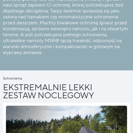
nasz sprzęt zapewni Ci ochronę, której potrzebujesz, bez
zbędnego obciążenia. Tarpy świetnie sprawdzą się jako
osłona nad hamakiem czy minimalistyczne schronienie
przed deszczem. Płachty biwakowe ochronią śpiwór przed
kondensacją, zarówno wewnątrz namiotu, jak i na otwartym
terenie. A jeśli potrzebujesz pełnego schronienia,
ultralekkie namioty MSR® łączą trwałość, odporność na
warunki atmosferyczne i kompaktowość w gotowym na
wyprawy zestawie.
Schronienia
EKSTREMALNIE LEKKI
ZESTAW NOCLEGOWY