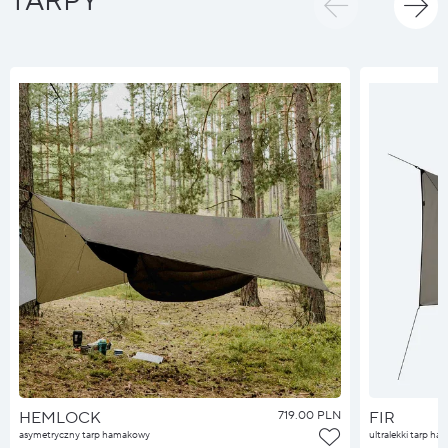
TARPY
HEMLOCK
719.00 PLN
FIR
asymetryczny tarp hamakowy
ultralekki tarp h