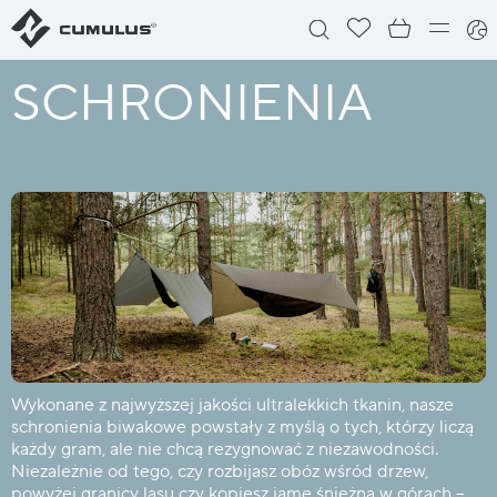
SCHRONIENIA
Wykonane z najwyższej jakości ultralekkich tkanin, nasze
schronienia biwakowe powstały z myślą o tych, którzy liczą
każdy gram, ale nie chcą rezygnować z niezawodności.
Niezależnie od tego, czy rozbijasz obóz wśród drzew,
powyżej granicy lasu czy kopiesz jamę śnieżną w górach –