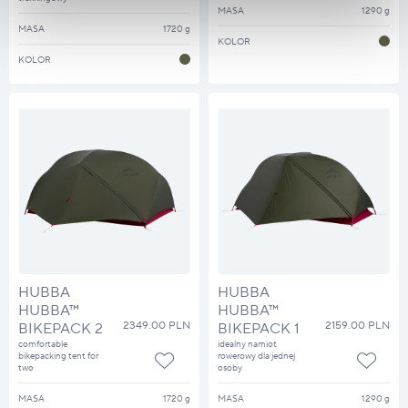
MASA
1290 g
MASA
1720 g
KOLOR
KOLOR
HUBBA
HUBBA
HUBBA™
HUBBA™
2349.00 PLN
2159.00 PLN
BIKEPACK 2
BIKEPACK 1
comfortable
idealny namiot
bikepacking tent for
rowerowy dla jednej
two
osoby
MASA
1720 g
MASA
1290 g