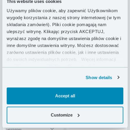
FREELITE™
FREELITE™
This website uses cookies
2099.00 PLN
2499.00 PLN
2
3
Używamy plików cookie, aby zapewnić Użytkownikom
ultralekki namiot dla
ultralekki namiot dla
jednej osoby
jednej osoby
wygodę korzystania z naszej strony internetowej (w tym
składania zamówień). Pliki cookie pomagają nam
MASA
1060 g
MASA
1230 g
ulepszyć witrynę. Klikając przycisk AKCEPTUJ,
KOLOR
KOLOR
wyrażasz zgodę na domyślne ustawienia plików cookie i
inne domyślne ustawienia witryny. Możesz dostosować
zarówno ustawienia plików cookie, jak i inne ustawienia
do swoich indywidualnych potrzeb.
Więcej informacji
znajdziesz w naszej
Polityce Prywatności .
Show details
Accept all
HUBBA
HUBBA™
1939.00 PLN
HUBBA™
NX
Customize
2059.00 PLN
NX
jednoosobowy
namiot trekkingowy
dwuosobowy namiot
trekkingowy