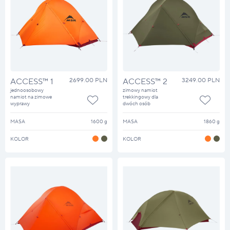
ACCESS™ 1
2699.00 PLN
ACCESS™ 2
3249.00 PLN
jednoosobowy
zimowy namiot
namiot na zimowe
trekkingowy dla
wyprawy
dwóch osób
MASA
1600 g
MASA
1860 g
KOLOR
KOLOR