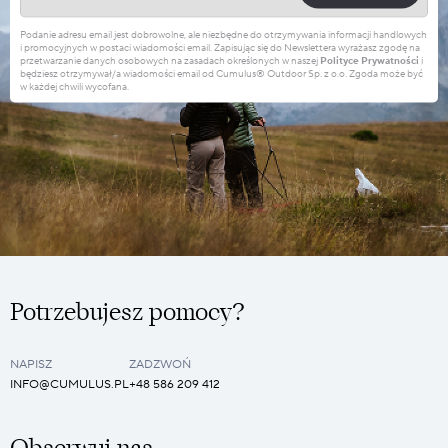
Podanie adresu email jest dobrowolne, ale niezbędne do otrzymywania informacji handlowych
i promocyjnych w postaci wiadomości email. Zapisując się do Newslettera wyrażasz zgodę na
przetwarzanie danych osobowych na zasadach określonych w naszej
Polityce Prywatności
i
będziesz otrzymywał/a wiadomości email od Cumulus® Outdoor Sp. z o.o. Zgoda może być
w każdej chwili wycofana.
Potrzebujesz pomocy?
NAPISZ
ZADZWOŃ
INFO@CUMULUS.PL
+48 586 209 412
Obserwuj nas