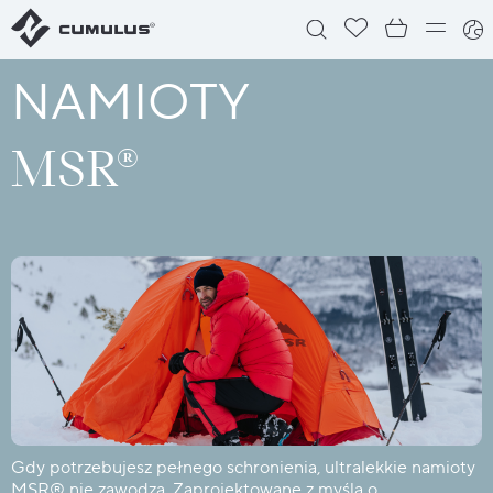
NAMIOTY
MSR®
Gdy potrzebujesz pełnego schronienia, ultralekkie namioty
MSR® nie zawodzą. Zaprojektowane z myślą o