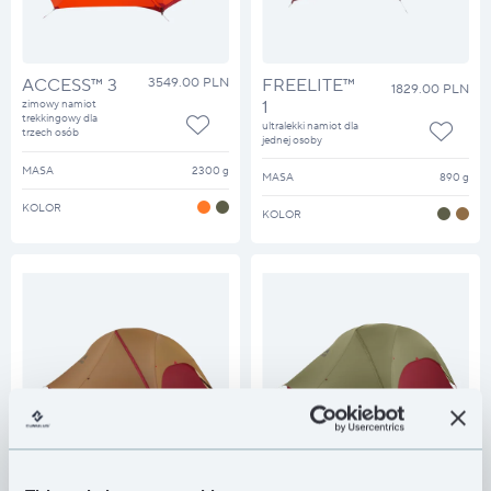
ACCESS™ 3
3549.00 PLN
FREELITE™
1829.00 PLN
zimowy namiot
1
trekkingowy dla
ultralekki namiot dla
trzech osób
jednej osoby
MASA
2300 g
MASA
890 g
KOLOR
KOLOR