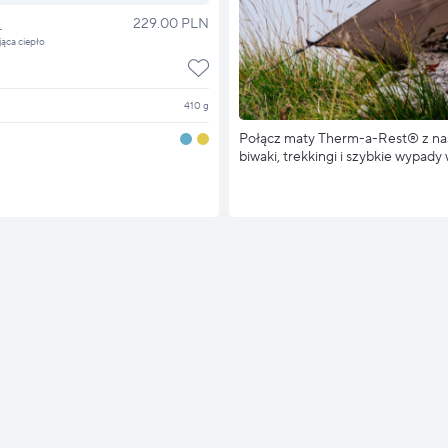
L
229.00 PLN
ąca ciepło
410 g
Połącz maty Therm-a-Rest® z naszy
biwaki, trekkingi i szybkie wypady 