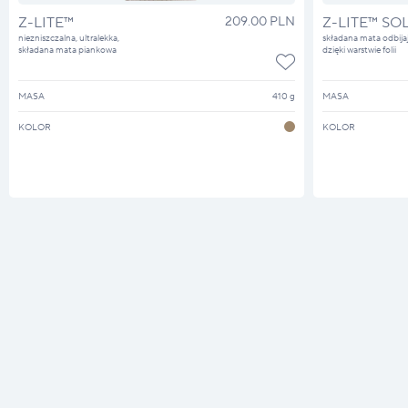
Z-LITE™
209.00 PLN
Z-LITE™ SO
niezniszczalna, ultralekka,
składana mata odbijaj
składana mata piankowa
dzięki warstwie folii
MASA
410 g
MASA
KOLOR
KOLOR