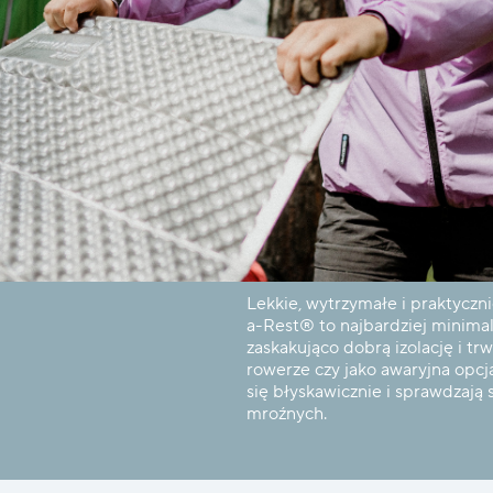
Lekkie, wytrzymałe i praktyczn
a-Rest® to najbardziej minimal
zaskakująco dobrą izolację i tr
rowerze czy jako awaryjna opc
się błyskawicznie i sprawdzają
mroźnych.