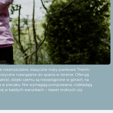
ie niezniszczalne, klasyczne maty piankowe Therm-
istyczne rozwiązanie do spania w terenie. Oferują
wałość, dzięki czemu są niezastąpione w górach, na
ja w plecaku. Nie wymagają pompowania, rozkładają
 się w każdych warunkach – nawet mokrych czy