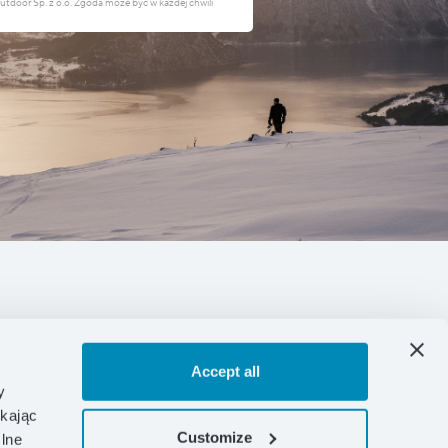
door Sp. z o.o. Zgoda może być w każdej chwili
Accept all
y
ikając
Customize
lne