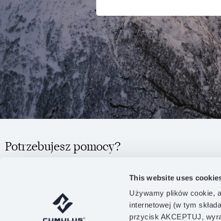
Potrzebujesz pomocy?
NAPISZ
ZADZWOŃ
This website uses cookie
INFO@CUMULUS.PL
+48 586 209 412
Używamy plików cookie, a
internetowej (w tym skład
przycisk AKCEPTUJ, wyraż