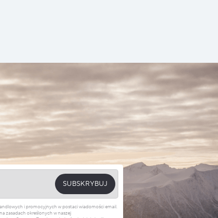
SUBSKRYBUJ
 handlowych i promocyjnych w postaci wiadomości email.
na zasadach określonych w naszej