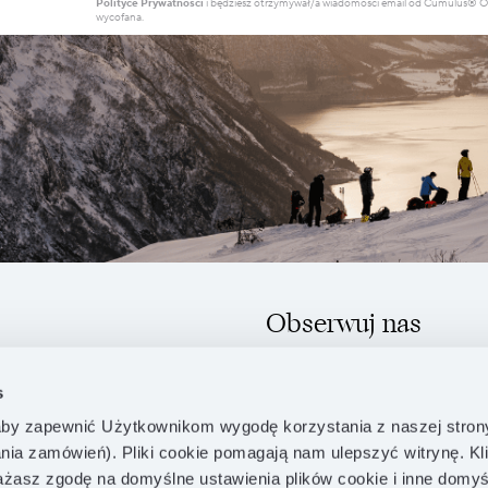
Polityce Prywatności
i będziesz otrzymywał/a wiadomości email od Cumulus® Out
wycofana.
Obserwuj nas
s
by zapewnić Użytkownikom wygodę korzystania z naszej stron
ania zamówień). Pliki cookie pomagają nam ulepszyć witrynę. Kl
asz zgodę na domyślne ustawienia plików cookie i inne domyś