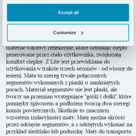
odkształcenia. Zastosowana technologia
ThermaCapture zwiększa komfort cieplny. Dzięki
Accept all
pokryciu folią odbijającą ciepło maty w kolorach
żółtym i niebieskim mają wyższy współczynnik
Customize
izolacyjności niż wersja Z Lite w kolorze Coyote.
Technologia ThermaCapture to wbudowane w
materac warstwy refleksyjne, które odbijając ciepło
generowane przez ciało użytkownika, zwiększają
komfort cieplny. Z Lite jest przewidziana do
użytkowania w trakcie trzech sezonów - od wiosny do
jesieni. Mata to szereg trwale połączonych
segmentów wykonanych z pianki o zamkniętych
porach. Materiał segmentów nie jest płaski, ale
tworzy na przemian występujące "górki i dołki", które
pomiędzy śpiworem a podłożem tworzą dwa szeregi
komór powietrznych. Skutkuje to znacznym
wzrostem izolacyjności maty. Matę można skrócić
przez odcięcie segmentów, a z odciętych wykonać na
przykład siedzisko lub poduszkę. Maty do transportu