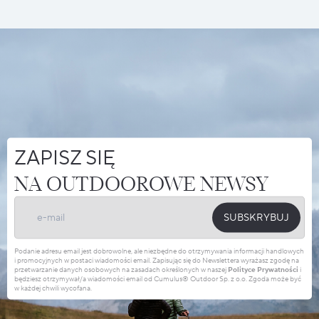
ZAPISZ SIĘ
NA OUTDOOROWE NEWSY
SUBSKRYBUJ
Podanie adresu email jest dobrowolne, ale niezbędne do otrzymywania informacji handlowych
i promocyjnych w postaci wiadomości email. Zapisując się do Newslettera wyrażasz zgodę na
przetwarzanie danych osobowych na zasadach określonych w naszej
Polityce Prywatności
i
będziesz otrzymywał/a wiadomości email od Cumulus® Outdoor Sp. z o.o. Zgoda może być
w każdej chwili wycofana.