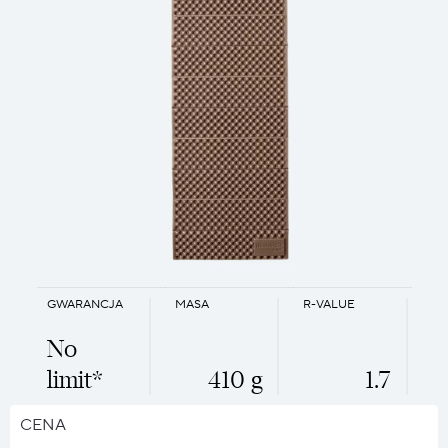
GWARANCJA
MASA
R-VALUE
No
limit*
410 g
1.7
CENA