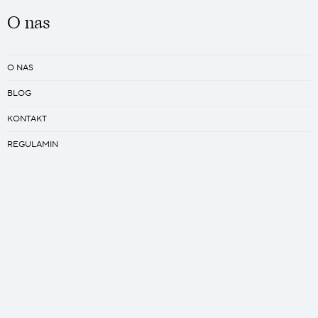
O nas
O NAS
BLOG
KONTAKT
REGULAMIN
PRACA
Kreator
ZAPROJEKTUJ SWÓJ ŚPIWÓR
ZAPROJEKTUJ SWÓJ QUILT