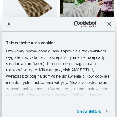
This website uses cookies
Używamy plików cookie, aby zapewnić Użytkownikom
wygodę korzystania z naszej strony internetowej (w tym
składania zamówień). Pliki cookie pomagają nam
ulepszyć witrynę. Klikając przycisk AKCEPTUJ,
wyrażasz zgodę na domyślne ustawienia plików cookie i
inne domyślne ustawienia witryny. Możesz dostosować
zarówno ustawienia plików cookie, jak i inne ustawienia
do swoich indywidualnych potrzeb.
Więcej informacji
Produkowana już od ponad 10 lat mata Z Lite
znajdziesz w naszej
Polityce Prywatności .
charakteryzuje się niebanalnym sposobem
wykonania i wielką funkcjonalnością użytkowania.
Show details
Mata jest bardzo mocna i niepodatna na