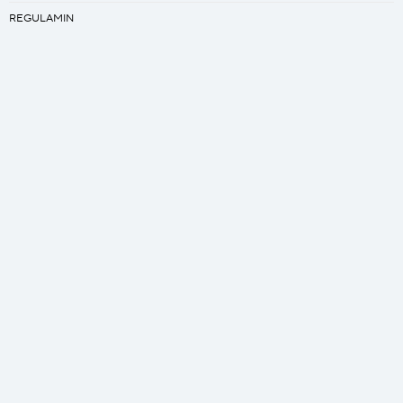
REGULAMIN
PRACA
Kreator
ZAPROJEKTUJ SWÓJ ŚPIWÓR
ZAPROJEKTUJ SWÓJ QUILT
Bezpieczna płatność
SSL/TLS