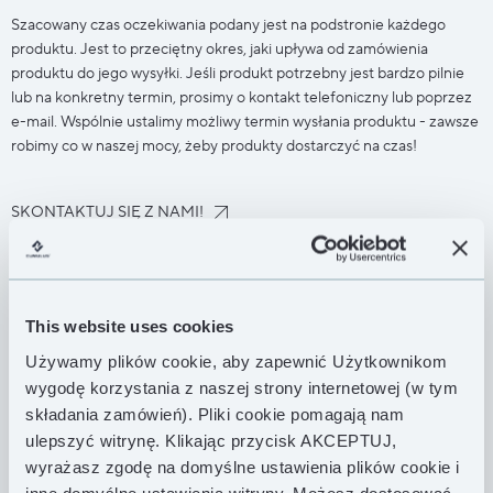
Szacowany czas oczekiwania podany jest na podstronie każdego
produktu. Jest to przeciętny okres, jaki upływa od zamówienia
produktu do jego wysyłki. Jeśli produkt potrzebny jest bardzo pilnie
lub na konkretny termin, prosimy o kontakt telefoniczny lub poprzez
e-mail. Wspólnie ustalimy możliwy termin wysłania produktu - zawsze
robimy co w naszej mocy, żeby produkty dostarczyć na czas!
SKONTAKTUJ SIĘ Z NAMI!
ZWROTY
This website uses cookies
JAK ZWRÓCIĆ PRODUKT?
Używamy plików cookie, aby zapewnić Użytkownikom
wygodę korzystania z naszej strony internetowej (w tym
składania zamówień). Pliki cookie pomagają nam
Zakupione przez nasz sklep produkty mogą zostać zwrócone bez
ulepszyć witrynę. Klikając przycisk AKCEPTUJ,
podania jakiejkolwiek przyczyny w terminie 30 dni od ich otrzymania.
wyrażasz zgodę na domyślne ustawienia plików cookie i
W celu rozpoczęcia procedury zwrotu można wysłać oświadczenie o
inne domyślne ustawienia witryny. Możesz dostosować