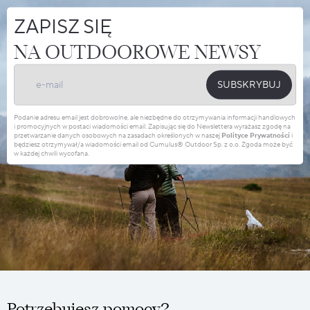
ZAPISZ SIĘ
NA OUTDOOROWE NEWSY
SUBSKRYBUJ
Podanie adresu email jest dobrowolne, ale niezbędne do otrzymywania informacji handlowych
i promocyjnych w postaci wiadomości email. Zapisując się do Newslettera wyrażasz zgodę na
przetwarzanie danych osobowych na zasadach określonych w naszej
Polityce Prywatności
i
będziesz otrzymywał/a wiadomości email od Cumulus® Outdoor Sp. z o.o. Zgoda może być
w każdej chwili wycofana.
Potrzebujesz pomocy?