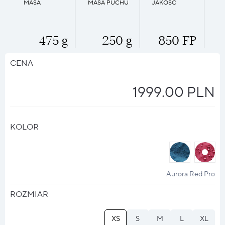
MASA
MASA PUCHU
JAKOŚĆ
475 g
250 g
850 FP
CENA
1999.00 PLN
KOLOR
halo
halo
?
?
Aurora Red Pro
ROZMIAR
XS
S
M
L
XL