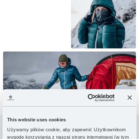
This website uses cookies
Używamy plików cookie, aby zapewnić Użytkownikom
Najcieplejsza kurtka puchowa Cumulus®,
wygodę korzystania z naszej strony internetowej (w tym