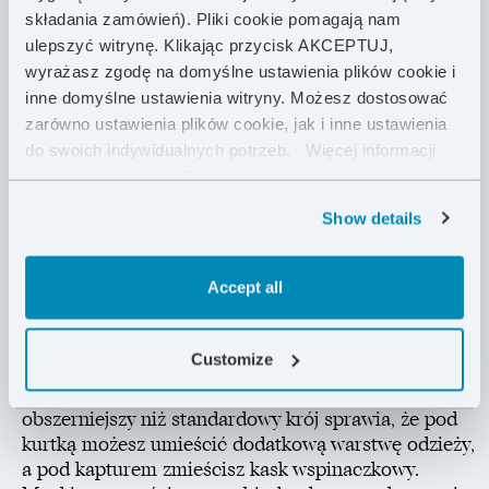
zaprojektowana z myślą o aktywnościach
składania zamówień). Pliki cookie pomagają nam
outdoorowych w najcięższych zimowych warunkach.
ulepszyć witrynę. Klikając przycisk AKCEPTUJ,
Techniczny krój i solidna, a zarazem lekka
wyrażasz zgodę na domyślne ustawienia plików cookie i
konstrukcja zapewnią Ci pełen komfort podczas
inne domyślne ustawienia witryny. Możesz dostosować
zimowych biwaków czy postojów na grani w niskich
zarówno ustawienia plików cookie, jak i inne ustawienia
temperaturach.
do swoich indywidualnych potrzeb.
Więcej informacji
znajdziesz w naszej
Polityce Prywatności .
Izolację termiczną gwarantuje gruba warstwa 250 g
polskiego puchu gęsiego o sprężystości 850 FP. Jego
Show details
imponujące właściwości zostały dodatkowo
wzmocnione hydrofobowaniem, które uodparnia
Accept all
puch na wilgoć. Zewnętrzna tkanina Pertex®
Quantum Pro 29 g/m² z wodoodporną membraną
oraz brak przeszyć „na wylot”, dzięki zastosowaniu
Customize
komór typu H, chronią przed utratą ciepła
szczególnie przy silnych mrozach. Nieco
obszerniejszy niż standardowy krój sprawia, że pod
kurtką możesz umieścić dodatkową warstwę odzieży,
a pod kapturem zmieścisz kask wspinaczkowy.