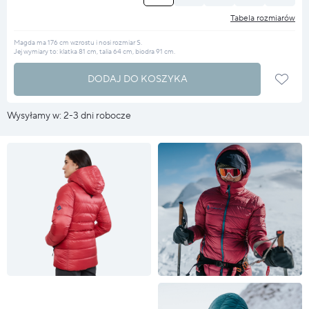
Tabela rozmiarów
Magda ma 176 cm wzrostu i nosi rozmiar S.
Jej wymiary to: klatka 81 cm, talia 64 cm, biodra 91 cm.
DODAJ DO KOSZYKA
Wysyłamy w: 2-3 dni robocze