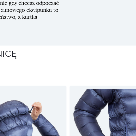
lnie gdy chcesz odpocząć
 zimowego ekwipunku to
eństwo, a kurtka
NICĘ