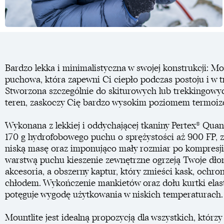
Bardzo lekka i minimalistyczna w swojej konstrukcji: Mo
puchowa, która zapewni Ci ciepło podczas postoju i w t
Stworzona szczególnie do skiturowych lub trekkingow
teren, zaskoczy Cię bardzo wysokim poziomem termoizo
Wykonana z lekkiej i oddychającej tkaniny Pertex® Qua
170 g hydrofobowego puchu o sprężystości aż 900 FP,
niską masę oraz imponująco mały rozmiar po kompresji
warstwą puchu kieszenie zewnętrzne ogrzeją Twoje dłon
akcesoria, a obszerny kaptur, który zmieści kask, ochro
chłodem. Wykończenie mankietów oraz dołu kurtki ela
potęguje wygodę użytkowania w niskich temperaturach.
Mountlite jest idealną propozycją dla wszystkich, którzy 