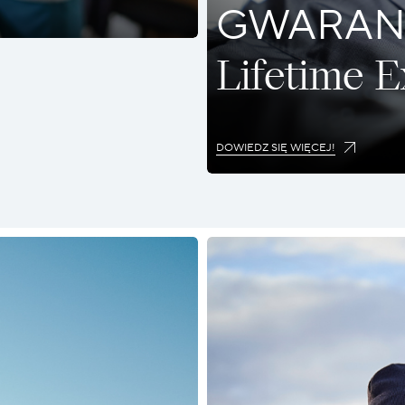
GWARAN
Lifetime 
DOWIEDZ SIĘ WIĘCEJ!