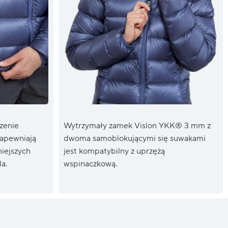
zenie
Wytrzymały zamek Vislon YKK® 3 mm z
zapewniają
dwoma samoblokującymi się suwakami
niejszych
jest kompatybilny z uprzężą
a.
wspinaczkową.