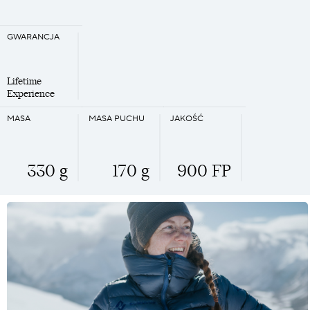
GWARANCJA
Lifetime
Experience
MASA
MASA PUCHU
JAKOŚĆ
330 g
170 g
900 FP