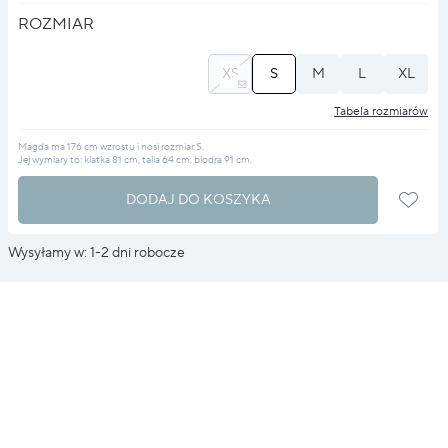
ROZMIAR
XS
S
M
L
XL
Tabela rozmiarów
Magda ma 176 cm wzrostu i nosi rozmiar S.
Jej wymiary to: klatka 81 cm, talia 64 cm, biodra 91 cm.
DODAJ DO KOSZYKA
Wysyłamy w: 1-2 dni robocze