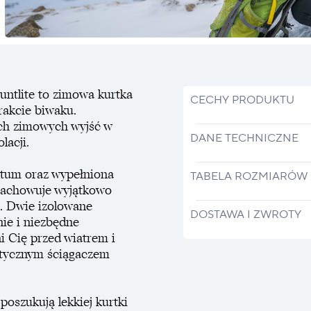
untlite to zimowa kurtka
CECHY PRODUKTU
rakcie biwaku.
ych zimowych wyjść w
DANE TECHNICZNE
lacji.
ntum oraz wypełniona
TABELA ROZMIARÓW
 zachowuje wyjątkowo
. Dwie izolowane
DOSTAWA I ZWROTY
ie i niezbędne
ni Cię przed wiatrem i
stycznym ściągaczem
poszukują lekkiej kurtki