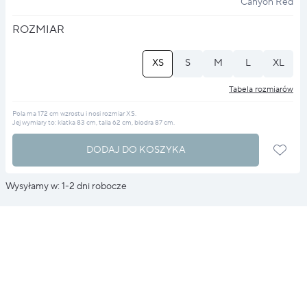
Canyon Red
ROZMIAR
XS
S
M
L
XL
Tabela rozmiarów
Pola ma 172 cm wzrostu i nosi rozmiar XS.
Jej wymiary to: klatka 83 cm, talia 62 cm, biodra 87 cm.
DODAJ DO KOSZYKA
Wysyłamy w: 1-2 dni robocze