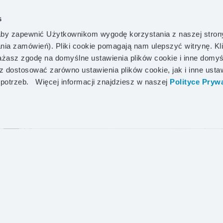
s
DOWIEDZ SIĘ WIĘCEJ!
by zapewnić Użytkownikom wygodę korzystania z naszej stron
ania zamówień). Pliki cookie pomagają nam ulepszyć witrynę. Kl
asz zgodę na domyślne ustawienia plików cookie i inne domyś
z dostosować zarówno ustawienia plików cookie, jak i inne usta
I
02
WYJĄTKOWE
 potrzeb.
Więcej informacji znajdziesz w naszej
Polityce Prywa
tkaniny
 WIĘCEJ!
DOWIEDZ SIĘ WIĘCEJ!