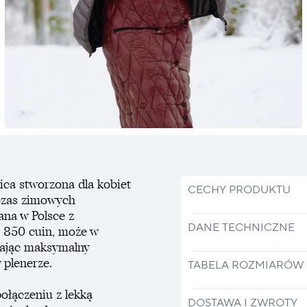
ca stworzona dla kobiet
CECHY PRODUKTU
czas zimowych
na w Polsce z
DANE TECHNICZNE
i 850 cuin, może w
iając maksymalny
 plenerze.
TABELA ROZMIARÓW
ołączeniu z lekką
DOSTAWA I ZWROTY