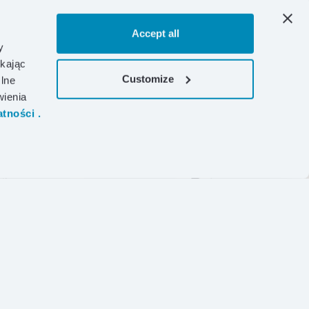
Accept all
y
ikając
Customize
lne
wienia
03
PIELĘGNACJA
04
tności .
produktów
DOWIEDZ SIĘ WIĘCEJ!