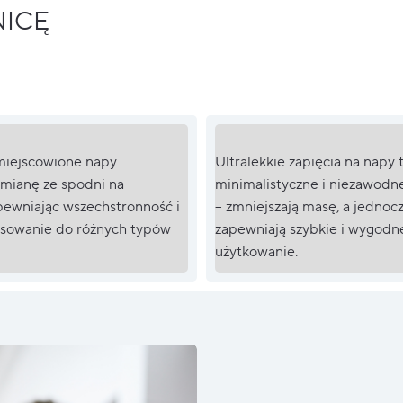
NICĘ
miejscowione napy
Ultralekkie zapięcia na napy 
zmianę ze spodni na
minimalistyczne i niezawodn
pewniając wszechstronność i
– zmniejszają masę, a jednoc
asowanie do różnych typów
zapewniają szybkie i wygodn
użytkowanie.