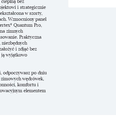
 cieplną bez
ektowi i strategicznie
kształcona w szorty,
rach. Wzmocniony panel
 Pertex® Quantum Pro,
 na zimnych
asowanie. Praktyczna
, niezbędnych
ałożyć i zdjąć bez
 ją wyjątkowo
mi, odpoczywasz po dniu
as zimowych wędrówek,
onności, komfortu i
nnowacyjnym elementem