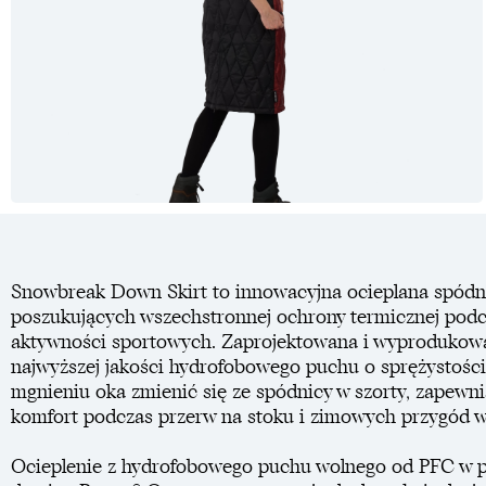
Snowbreak Down Skirt to innowacyjna ocieplana spódni
poszukujących wszechstronnej ochrony termicznej pod
aktywności sportowych. Zaprojektowana i wyprodukowa
najwyższej jakości hydrofobowego puchu o sprężystośc
mgnieniu oka zmienić się ze spódnicy w szorty, zapewn
komfort podczas przerw na stoku i zimowych przygód w
Ocieplenie z hydrofobowego puchu wolnego od PFC w p