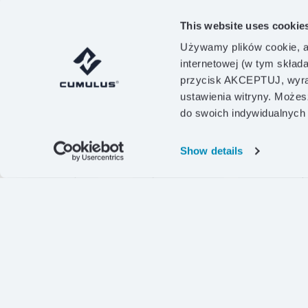
This website uses cookie
Używamy plików cookie, a
internetowej (w tym skład
przycisk AKCEPTUJ, wyraż
ustawienia witryny. Możes
ZRÓWNOWAŻONY
01
POLSK
do swoich indywidualnych
wybór
puch
Show details
DOWIEDZ SIĘ WIĘCEJ!
DOWIEDZ SIĘ