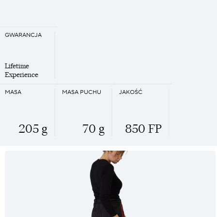
GWARANCJA
Lifetime
Experience
MASA
MASA PUCHU
JAKOŚĆ
205 g
70 g
850 FP