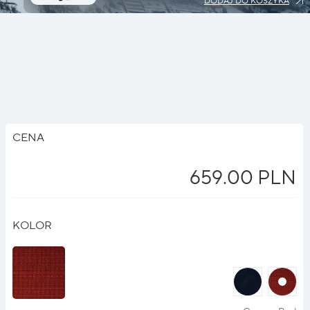
DODAJ DO KOSZYKA
CENA
659.00 PLN
KOLOR
halo
halo
?
?