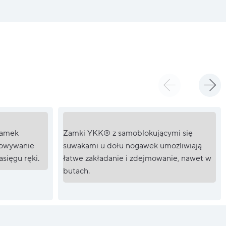
zamek
Zamki YKK® z samoblokującymi się
howywanie
suwakami u dołu nogawek umożliwiają
sięgu ręki.
łatwe zakładanie i zdejmowanie, nawet w
butach.