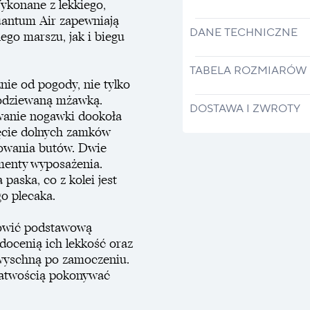
ykonane z lekkiego,
uantum Air zapewniają
DANE TECHNICZNE
go marszu, jak i biegu
TABELA ROZMIARÓW
nie od pogody, nie tylko
podziewaną mżawką.
DOSTAWA I ZWROTY
wanie nogawki dookoła
ęcie dolnych zamków
mowania butów. Dwie
menty wyposażenia.
paska, co z kolei jest
o plecaka.
nowić podstawową
docenią ich lekkość oraz
o wyschną po zamoczeniu.
 łatwością pokonywać