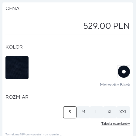
CENA
529.00 PLN
KOLOR
halo
?
Meteorite Black
ROZMIAR
S
M
L
XL
XXL
Tabela rozmiarów
Tomek ma 189 cm wzrostu i nosi rozmiar L.