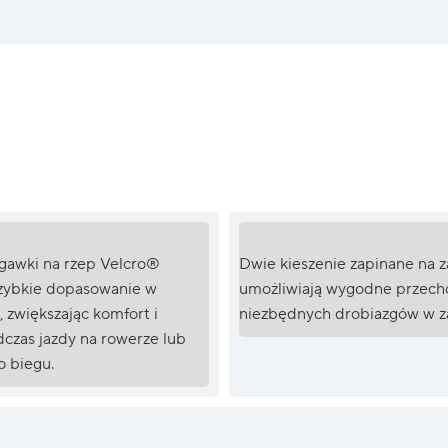
gawki na rzep Velcro®
Dwie kieszenie zapinane na 
zybkie dopasowanie w
umożliwiają wygodne przec
, zwiększając komfort i
niezbędnych drobiazgów w za
zas jazdy na rowerze lub
 biegu.