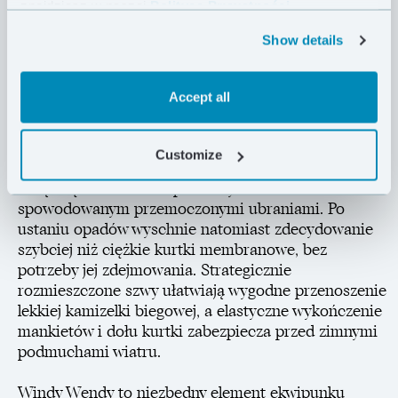
niskiej masy 50 g!
znajdziesz w naszej
Polityce Prywatności .
Show details
Windy Wendy to kurtka przeciwwiatrowa, która z
powodzeniem może być również używana jako
warstwa zewnętrzna w trakcie delikatnych opadów
Accept all
deszczu podczas intensywnego wysiłku. W trakcie
biegu lub jazdy na rowerze organizm produkuje
wystarczającą ilość ciepła, by odczuwać komfort
Customize
termiczny, natomiast kurtka mimo że przemoknie
wciąż będzie chroniła przed wychłodzeniem
spowodowanym przemoczonymi ubraniami. Po
ustaniu opadów wyschnie natomiast zdecydowanie
szybciej niż ciężkie kurtki membranowe, bez
potrzeby jej zdejmowania. Strategicznie
rozmieszczone szwy ułatwiają wygodne przenoszenie
lekkiej kamizelki biegowej, a elastyczne wykończenie
mankietów i dołu kurtki zabezpiecza przed zimnymi
podmuchami wiatru.
Windy Wendy to niezbędny element ekwipunku