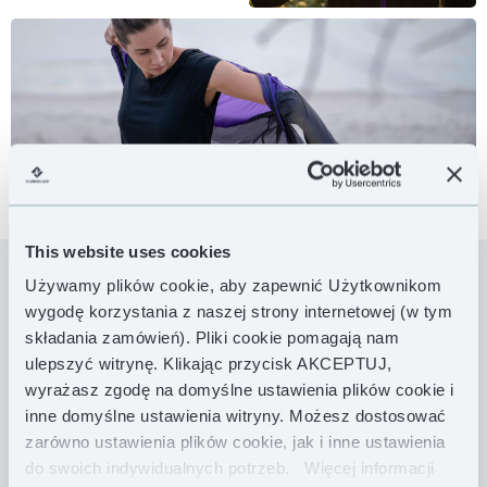
This website uses cookies
Używamy plików cookie, aby zapewnić Użytkownikom
wygodę korzystania z naszej strony internetowej (w tym
Ultralekka i oddychająca wiatrówka Windy Wendy to
składania zamówień). Pliki cookie pomagają nam
idealna kurtka dla aktywnych, która sprawdzi się
ulepszyć witrynę. Klikając przycisk AKCEPTUJ,
także w roli awaryjnej warstwy izolacyjnej od
wczesnej wiosny do późnych dni jesiennych
wyrażasz zgodę na domyślne ustawienia plików cookie i
spędzanych w outdoorze. Jej minimalistyczny design
inne domyślne ustawienia witryny. Możesz dostosować
w połączeniu z ultralekkim materiałem Toray
zarówno ustawienia plików cookie, jak i inne ustawienia
Airtastic™ pozwoliły na osiągnięcie niesamowicie
do swoich indywidualnych potrzeb.
Więcej informacji