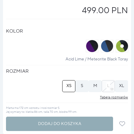
499.00 PLN
KOLOR
halo
halo
halo
?
?
?
Acid Lime / Meteorite Black Toray
ROZMIAR
XS
S
M
L
XL
Tabela rozmiarów
Marta ma 172 cm wzrostu i nosi rozmiar S.
Jej wymiary to: klatka 86 cm, talia 70 cm, biodra 99 cm.
DODAJ DO KOSZYKA