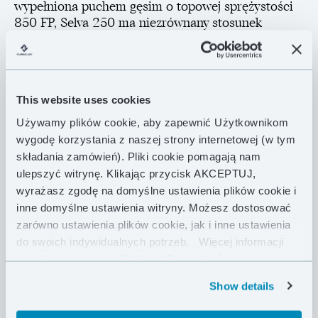
wypełniona puchem gęsim o topowej sprężystości
850 FP, Selva 250 ma niezrównany stosunek
termoizolacji w porównaniu do masy. Dodatkowo
dzięki starannie dobranym materiałom i
zoptymalizowanej pod kątem termoizolacji
konstrukcji komór typu „H” zaskoczy Cię swoją
This website uses cookies
kompaktowością. Jej projekt został dokładnie
przemyślany: dzięki poziomemu układowi komór
Używamy plików cookie, aby zapewnić Użytkownikom
puch nie przemieszcza się grawitacyjnie, krój
wygodę korzystania z naszej strony internetowej (w tym
dyferencyjny zapobiega kompresji puchu
składania zamówień). Pliki cookie pomagają nam
spowodowanej napięciem materiału zewnętrznego, a
ulepszyć witrynę. Klikając przycisk AKCEPTUJ,
intuicyjny system zawieszenia oparty na elastycznych
wyrażasz zgodę na domyślne ustawienia plików cookie i
linkach daje duże możliwości regulacji i dobrze
inne domyślne ustawienia witryny. Możesz dostosować
uszczelnia punkty styku hamaka z underquiltem.
zarówno ustawienia plików cookie, jak i inne ustawienia
do swoich indywidualnych potrzeb.
Więcej informacji
Selva 250 izoluje na 2,5 sezonu i przeznaczona jest
znajdziesz w naszej
Polityce Prywatności .
dla świadomych użytkowników, którzy cenią
bezkompromisową lekkość sprzętu. Najlepiej
Show details
sprawdzi się z naszym topquiltem Taiga 250 i
hamakiem Mugga, tworząc trzysezonowy, ultralekki