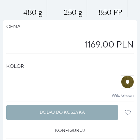
480 g
250 g
850 FP
CENA
1169.00 PLN
KOLOR
halo
?
Wild Green
DODAJ DO KOSZYKA
KONFIGURUJ