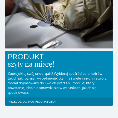
PRODUKT
szyty na miarę!
Zaprojektuj swój underquilt! Wybieraj spośród parametrów
takich jak rozmiar, wypełnienie, tkanina i wiele innych, i stwórz
model dopasowany do Twoich potrzeb. Produkt, który
powstanie, idealnie sprawdzi się w warunkach, jakich się
spodziewasz.
PRZEJDŹ DO KONFIGURATORA!