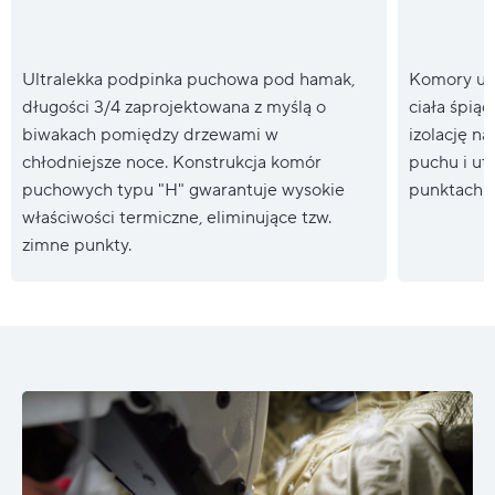
Ultralekka podpinka puchowa pod hamak,
Komory um
długości 3/4 zaprojektowana z myślą o
ciała śpią
biwakach pomiędzy drzewami w
izolację na
chłodniejsze noce. Konstrukcja komór
puchu i utr
puchowych typu "H" gwarantuje wysokie
punktach.
właściwości termiczne, eliminujące tzw.
zimne punkty.