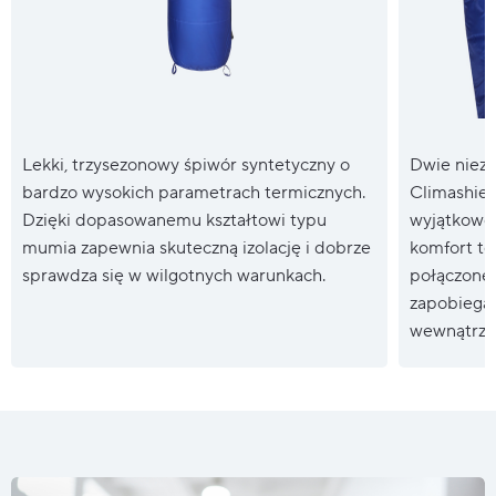
Lekki, trzysezonowy śpiwór syntetyczny o
Dwie nieza
bardzo wysokich parametrach termicznych.
Climashiel
Dzięki dopasowanemu kształtowi typu
wyjątkowo 
mumia zapewnia skuteczną izolację i dobrze
komfort te
sprawdza się w wilgotnych warunkach.
połączone 
zapobiega 
wewnątrz 