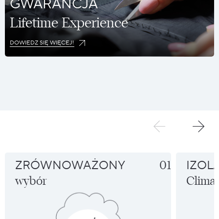
GWARANCJA
Lifetime Experience
DOWIEDZ SIĘ WIĘCEJ!
ZRÓWNOWAŻONY
01
IZOL
wybór
Climas