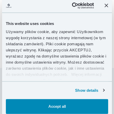
This website uses cookies
Używamy plików cookie, aby zapewnić Użytkownikom
wygodę korzystania z naszej strony internetowej (w tym
składania zamówień). Pliki cookie pomagają nam
ulepszyć witrynę. Klikając przycisk AKCEPTUJ,
wyrażasz zgodę na domyślne ustawienia plików cookie i
inne domyślne ustawienia witryny. Możesz dostosować
zarówno ustawienia plików cookie, jak i inne ustawienia
do swoich indywidualnych potrzeb.
Więcej informacji
znajdziesz w naszej
Polityce Prywatności .
Ciepły, 3-sezonowy śpiwór syntetyczny wyposażony
Show details
w niezależny kołnierz. Nieskomplikowana konstrukcja
i nowoczesne materiały pozwoliły nam na
zachowanie bardzo niskiej masy bez rezygnacji z
Accept all
wysokich parametrów. Progressif jest wręcz