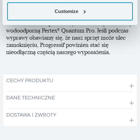
stworzony do użytku w wilgotnych warunkach:
używamy w nim odpornej na wilgoć syntetycznej
Customize
ociepliny Climashield® Apex o masie 334 g/m², która
dodatkowo zabezpieczona jest na zewnątrz tkaniną
wodoodporną Pertex® Quantum Pro. Jeśli podczas
wyprawy obawiamy się, że nasz sprzęt może ulec
zamoknięciu, Progressif powinien stać się
nieodłączną częścią naszego wyposażenia.
CECHY PRODUKTU
DANE TECHNICZNE
DOSTAWA I ZWROTY