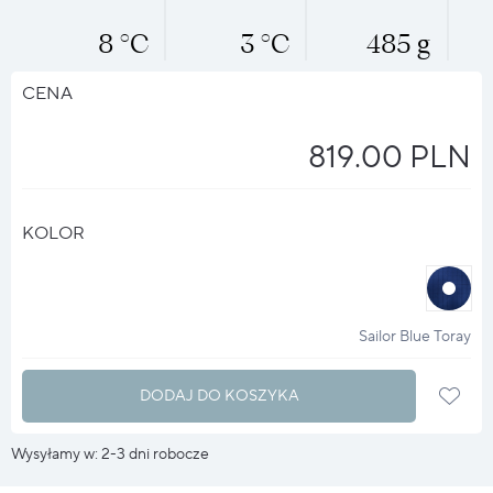
8 °C
3 °C
485 g
CENA
819.00 PLN
KOLOR
halo
?
Sailor Blue Toray
DODAJ DO KOSZYKA
Wysyłamy w: 2-3 dni robocze