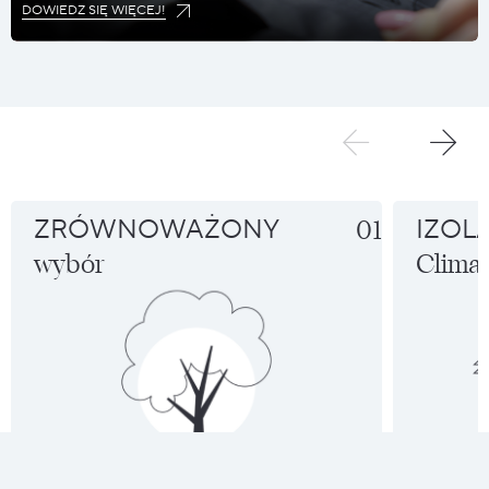
DOWIEDZ SIĘ WIĘCEJ!
ZRÓWNOWAŻONY
01
IZOL
wybór
Climas