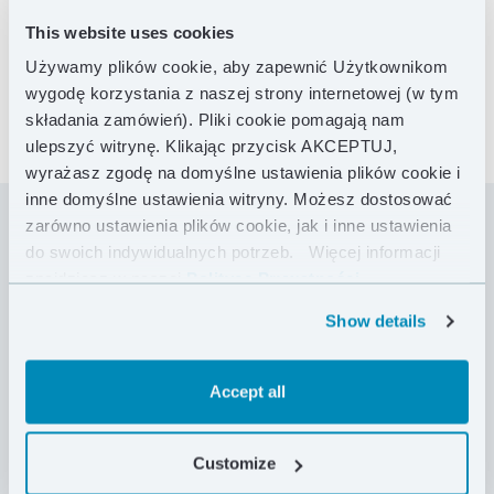
This website uses cookies
Używamy plików cookie, aby zapewnić Użytkownikom
wygodę korzystania z naszej strony internetowej (w tym
składania zamówień). Pliki cookie pomagają nam
ulepszyć witrynę. Klikając przycisk AKCEPTUJ,
wyrażasz zgodę na domyślne ustawienia plików cookie i
inne domyślne ustawienia witryny. Możesz dostosować
zarówno ustawienia plików cookie, jak i inne ustawienia
do swoich indywidualnych potrzeb.
Więcej informacji
Ultralekki syntetyczny śpiwór wiosenno–letni,
znajdziesz w naszej
Polityce Prywatności .
nawiązujący do naszego flagowego modelu
puchowego, X-Lite 200. Climashield Apex o masie
Show details
134 g/m² zapewnia podstawową ochronę przed
zimnem, a nowoczesna tkanina Toray Airtastic™
ważąca jedynie 19 g/m² pozwoliła na radykalne
Accept all
ograniczenie masy śpiwora do zaledwie 485 g.
Włóknina Climashield Apex daje możliwość
zastosowania śpiwora w bardzo wilgotnych
Customize
warunkach, bez ryzyka utraty parametrów