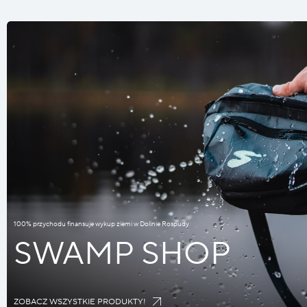
100% przychodu finansuje wykup ziemi w Dolinie Rospudy
SWAMP SHOP
ZOBACZ WSZYSTKIE PRODUKTY!