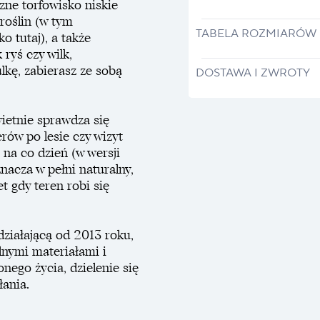
zne torfowisko niskie
roślin (w tym
TABELA ROZMIARÓW
o tutaj), a także
ryś czy wilk,
lkę, zabierasz ze sobą
DOSTAWA I ZWROTY
ietnie sprawdza się
rów po lesie czy wizyt
na co dzień (w wersji
znacza w pełni naturalny,
 gdy teren robi się
ziałającą od 2013 roku,
lnymi materiałami i
nego życia, dzielenie się
łania.