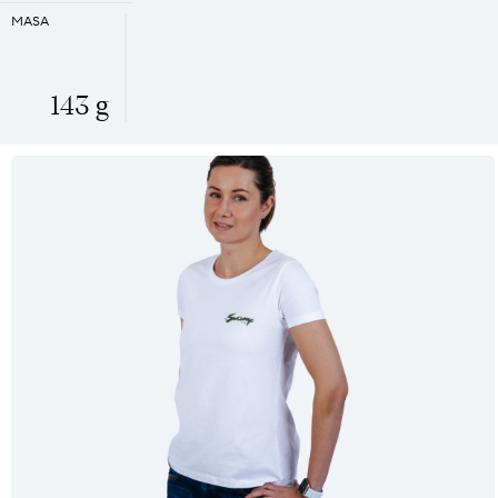
MASA
143 g