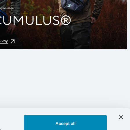
nę mokradeł
 CUMULUS®
OWĄ!
Accept all
y