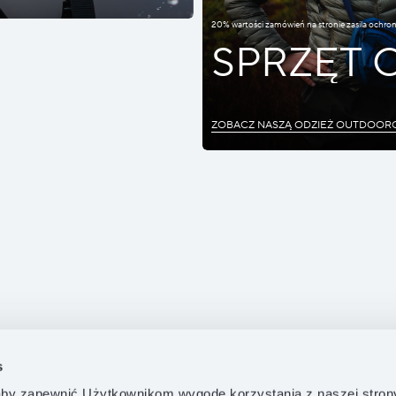
20% wartości zamówień na stronie zasila ochro
SPRZĘT
ZOBACZ NASZĄ ODZIEŻ OUTDOOR
s
by zapewnić Użytkownikom wygodę korzystania z naszej stron