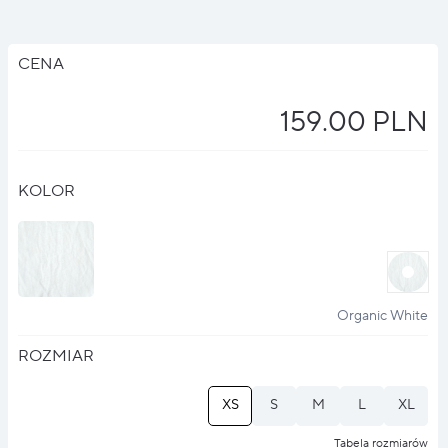
CENA
159.00 PLN
KOLOR
halo
?
Organic White
ROZMIAR
XS
S
M
L
XL
Tabela rozmiarów