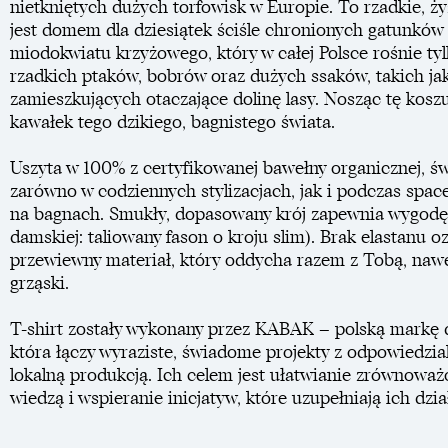
nietkniętych dużych torfowisk w Europie. To rzadkie, ży
jest domem dla dziesiątek ściśle chronionych gatunków 
miodokwiatu krzyżowego, który w całej Polsce rośnie tylk
rzadkich ptaków, bobrów oraz dużych ssaków, takich jak 
zamieszkujących otaczające dolinę lasy. Nosząc tę koszu
kawałek tego dzikiego, bagnistego świata.
Uszyta w 100% z certyfikowanej bawełny organicznej, św
zarówno w codziennych stylizacjach, jak i podczas space
na bagnach. Smukły, dopasowany krój zapewnia wygodę 
damskiej: taliowany fason o kroju slim). Brak elastanu o
przewiewny materiał, który oddycha razem z Tobą, nawet
grząski.
T-shirt zostały wykonany przez KABAK – polską markę d
która łączy wyraziste, świadome projekty z odpowiedzia
lokalną produkcją. Ich celem jest ułatwianie zrównoważo
wiedzą i wspieranie inicjatyw, które uzupełniają ich dzia