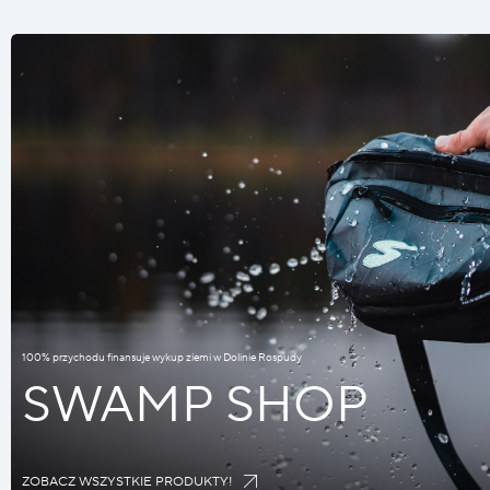
100% przychodu finansuje wykup ziemi w Dolinie Rospudy
SWAMP SHOP
ZOBACZ WSZYSTKIE PRODUKTY!