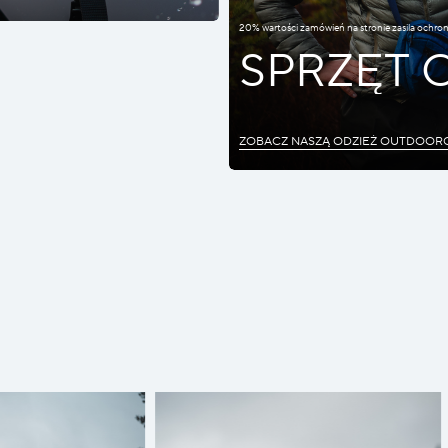
20% wartości zamówień na stronie zasila ochro
SPRZĘT
ZOBACZ NASZĄ ODZIEŻ OUTDOOR