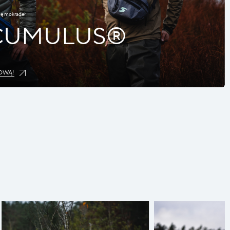
nę mokradeł
 CUMULUS®
OWĄ!