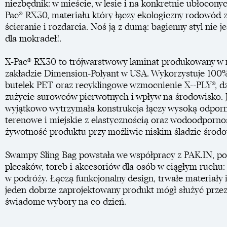
niezbędnik: w mieście, w lesie i na konkretnie ubłoconyc
Pac® RX30, materiału który łączy ekologiczny rodowód 
ścieranie i rozdarcia. Noś ją z dumą: bagienny styl nie 
dla mokradeł!.
X-Pac® RX30 to trójwarstwowy laminat produkowany w 
zakładzie Dimension-Polyant w USA. Wykorzystuje 100% 
butelek PET oraz recyklingowe wzmocnienie X--PLY®, d
zużycie surowców pierwotnych i wpływ na środowisko. 
wyjątkowo wytrzymała konstrukcja łączy wysoką odpor
terenowe i miejskie z elastycznością oraz wodoodporno
żywotność produktu przy możliwie niskim śladzie śro
Swampy Sling Bag powstała we współpracy z PAK.IN, po
plecaków, toreb i akcesoriów dla osób w ciągłym ruchu: 
w podróży. Łączą funkcjonalny design, trwałe materiały 
jeden dobrze zaprojektowany produkt mógł służyć przez 
świadome wybory na co dzień.