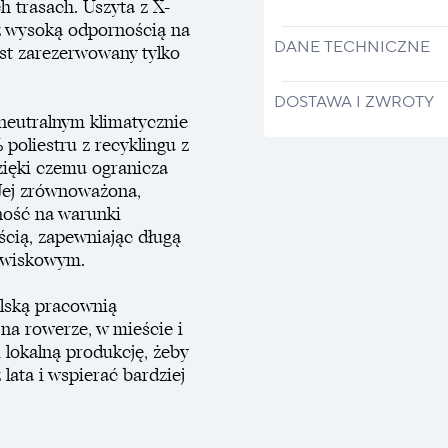
h trasach. Uszyta z X-
z wysoką odpornością na
DANE TECHNICZNE
jest zarezerwowany tylko
DOSTAWA I ZWROTY
neutralnym klimatycznie
poliestru z recyklingu z
zięki czemu ogranicza
Jej zrównoważona,
ność na warunki
ścią, zapewniając długą
dowiskowym.
lską pracownią
na rowerze, w mieście i
i lokalną produkcję, żeby
lata i wspierać bardziej