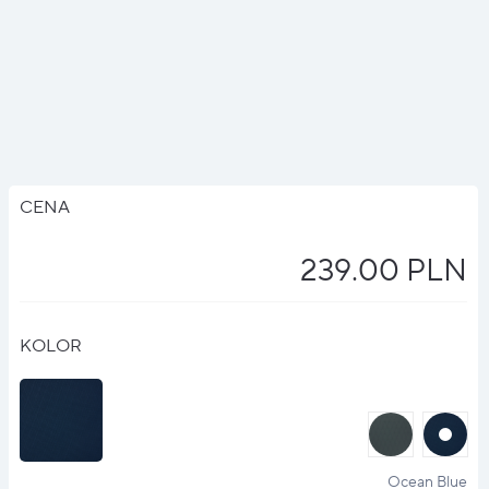
CENA
239.00 PLN
KOLOR
halo
halo
?
?
Ocean Blue