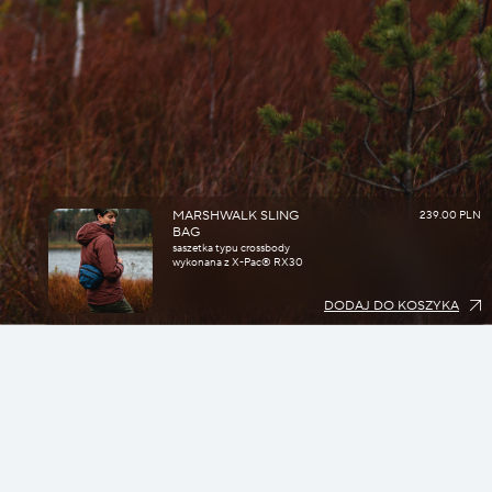
MARSHWALK SLING
239.00 PLN
BAG
saszetka typu crossbody
wykonana z X-Pac® RX30
DODAJ DO KOSZYKA