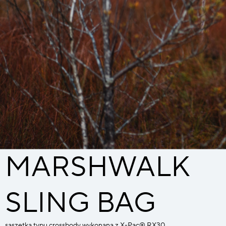
MARSHWALK
SLING BAG
saszetka typu crossbody wykonana z X-Pac® RX30