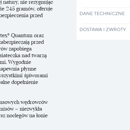
j natury, nie rezygnując
ie 245 gramów, oferuje
DANE TECHNICZNE
bezpieczenia przed
DOSTAWA I ZWROTY
rtex® Quantum oraz
zabezpieczają przed
zwów zapobiega
siateczka nad twarzą
ami. Wygodnie
zapewnia płynne
wszystkimi śpiworami
ealne dopełnienie
stansowych wędrowców
omisów – niezwykła
sz noclegów na łonie