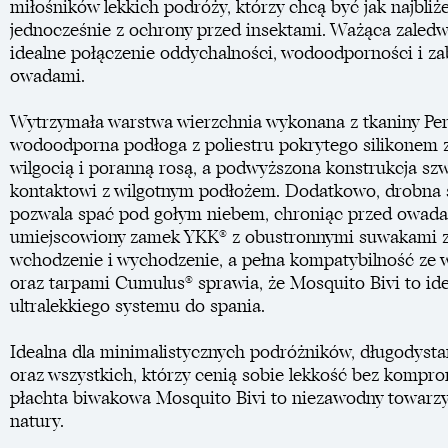
miłośników lekkich podróży, którzy chcą być jak najbliże
jednocześnie z ochrony przed insektami. Ważąca zaledw
idealne połączenie oddychalności, wodoodporności i za
owadami.
Wytrzymała warstwa wierzchnia wykonana z tkaniny Pe
wodoodporna podłoga z poliestru pokrytego silikonem 
wilgocią i poranną rosą, a podwyższona konstrukcja s
kontaktowi z wilgotnym podłożem. Dodatkowo, drobna 
pozwala spać pod gołym niebem, chroniąc przed owad
umiejscowiony zamek YKK® z obustronnymi suwakami 
wchodzenie i wychodzenie, a pełna kompatybilność ze 
oraz tarpami Cumulus® sprawia, że Mosquito Bivi to id
ultralekkiego systemu do spania.
Idealna dla minimalistycznych podróżników, długody
oraz wszystkich, którzy cenią sobie lekkość bez kompr
płachta biwakowa Mosquito Bivi to niezawodny towarzy
natury.