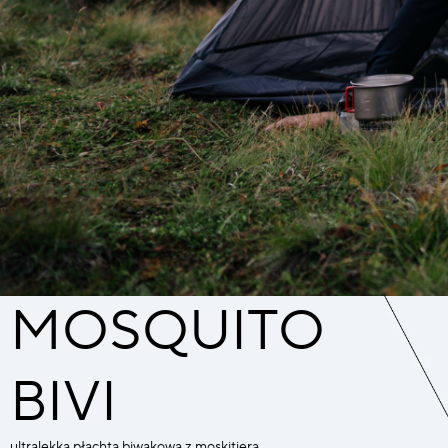
MOSQUITO
BIVI
ultralekka płachta biwakowa z moskitierą