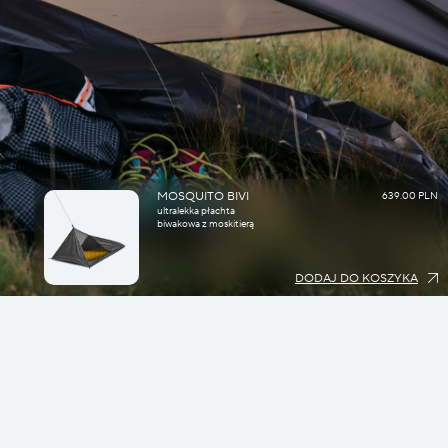
MOSQUITO BIVI
639.00 PLN
ultralekka płachta
biwakowa z moskitierą
DODAJ DO KOSZYKA