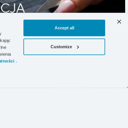
CJA
Experience
Accept all
y
ikając
Customize
lne
wienia
tności .