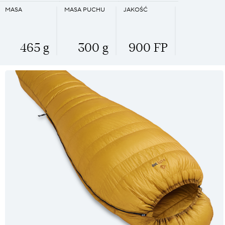
MASA
MASA PUCHU
JAKOŚĆ
465 g
300 g
900 FP