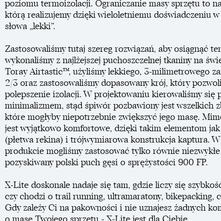
poziomu termoizolacji. Ograniczanie masy sprzętu to na
którą realizujemy dzięki wieloletniemu doświadczeniu 
słowa „lekki”.
Zastosowaliśmy tutaj szereg rozwiązań, aby osiągnąć ten
wykonaliśmy z najlżejszej puchoszczelnej tkaniny na św
Toray Airtastic™, użyliśmy lekkiego, 3-milimetrowego 
2/3 oraz zastosowaliśmy dopasowany krój, który pozwoli
polepszenie izolacji. W projektowaniu kierowaliśmy się
minimalizmem, stąd śpiwór pozbawiony jest wszelkich 
które mogłyby niepotrzebnie zwiększyć jego masę. Mim
jest wyjątkowo komfortowe, dzięki takim elementom jak
(płetwa rekina) i trójwymiarowa konstrukcja kaptura. 
produkcie mogliśmy zastosować tylko równie niezwykłe 
pozyskiwany polski puch gęsi o sprężystości 900 FP.
X-Lite doskonale nadaje się tam, gdzie liczy się szybkość
czy chodzi o trail running, ultramaratony, bikepacking,
Gdy zależy Ci na pakowności i nie uznajesz żadnych ko
o masę Twojego sprzętu - X-Lite jest dla Ciebie.