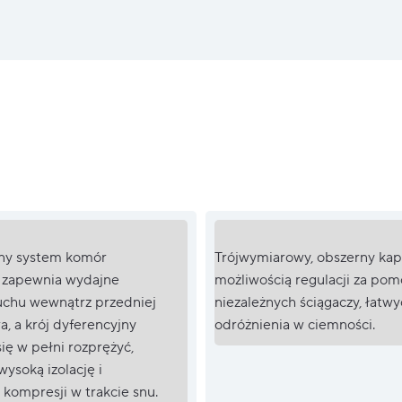
y system komór
Trójwymiarowy, obszerny kap
 zapewnia wydajne
możliwością regulacji za po
uchu wewnątrz przedniej
niezależnych ściągaczy, łatw
a, a krój dyferencyjny
odróżnienia w ciemności.
ię w pełni rozprężyć,
ysoką izolację i
 kompresji w trakcie snu.