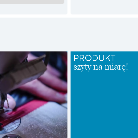
PRODUKT
szyty na miarę!