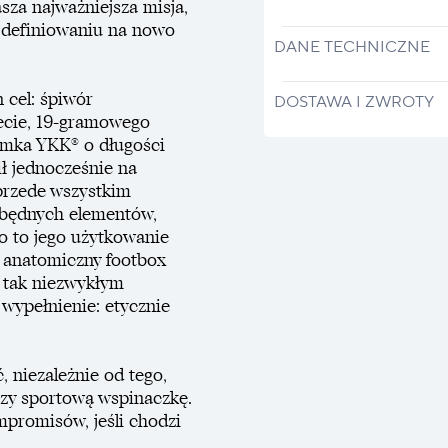
sza najważniejsza misja,
w definiowaniu na nowo
DANE TECHNICZNE
 cel: śpiwór
DOSTAWA I ZWROTY
iecie, 19-gramowego
zamka YKK® o długości
ł jednocześnie na
 przede wszystkim
zbędnych elementów,
o to jego użytkowanie
 anatomiczny footbox
W tak niezwykłym
wypełnienie: etycznie
, niezależnie od tego,
 czy sportową wspinaczkę.
mpromisów, jeśli chodzi