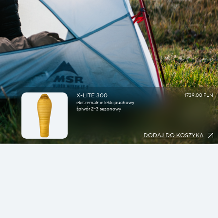
X-LITE 300
1739.00 PLN
ekstremalnie lekki puchowy
śpiwór 2-3 sezonowy
DODAJ DO KOSZYKA