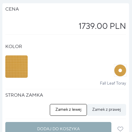
CENA
1739.00 PLN
KOLOR
halo
?
Fall Leaf Toray
STRONA ZAMKA
Zamek z lewej
Zamek z prawej
DODAJ DO KOSZYKA