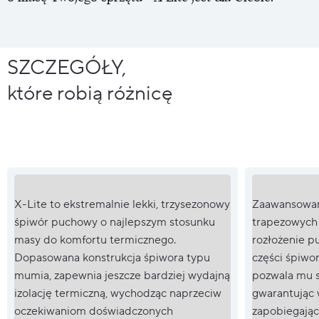
SZCZEGÓŁY,
które robią różnicę
X-Lite to ekstremalnie lekki, trzysezonowy
Zaawansowan
śpiwór puchowy o najlepszym stosunku
trapezowych
masy do komfortu termicznego.
rozłożenie p
Dopasowana konstrukcja śpiwora typu
części śpiwor
mumia, zapewnia jeszcze bardziej wydajną
pozwala mu s
izolację termiczną, wychodząc naprzeciw
gwarantując w
oczekiwaniom doświadczonych
zapobiegając