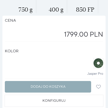
750 g
400 g
850 FP
CENA
1799.00 PLN
KOLOR
halo
?
Jasper Pro
DODAJ DO KOSZYKA
KONFIGURUJ