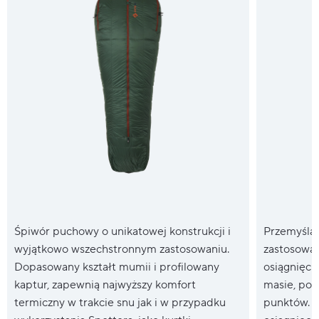
Śpiwór puchowy o unikatowej konstrukcji i
Przemyślan
wyjątkowo wszechstronnym zastosowaniu.
zastosowan
Dopasowany kształt mumii i profilowany
osiągnięcie
kaptur, zapewnią najwyższy komfort
masie, pop
termiczny w trakcie snu jak i w przypadku
punktów. D