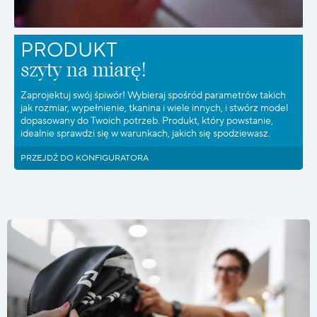
PRODUKT
szyty na miarę!
Zaprojektuj swój śpiwór! Wybieraj spośród parametrów takich
jak rozmiar, wypełnienie, tkanina i wiele innych, i stwórz model
dopasowany do Twoich potrzeb. Produkt, który powstanie,
idealnie sprawdzi się w warunkach, jakich się spodziewasz.
PRZEJDŹ DO KONFIGURATORA