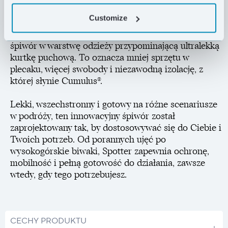
ciepłego wnętrza. A gdy trzeba przemieszczać się po
Customize
obozowisku, dolna część śpiwora może zostać
podwinięta i zabezpieczona klamrą, zmieniając
śpiwór w warstwę odzieży przypominającą ultralekką
kurtkę puchową. To oznacza mniej sprzętu w
plecaku, więcej swobody i niezawodną izolację, z
której słynie Cumulus®.
Lekki, wszechstronny i gotowy na różne scenariusze
w podróży, ten innowacyjny śpiwór został
zaprojektowany tak, by dostosowywać się do Ciebie i
Twoich potrzeb. Od porannych ujęć po
wysokogórskie biwaki, Spotter zapewnia ochronę,
mobilność i pełną gotowość do działania, zawsze
wtedy, gdy tego potrzebujesz.
CECHY PRODUKTU