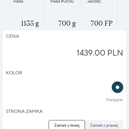
MASA
MASA PUCHU
JAKOŚĆ
1135 g
700 g
700 FP
CENA
1439.00 PLN
KOLOR
halo
?
Stargazer
STRONA ZAMKA
Zamek z lewej
Zamek z prawej