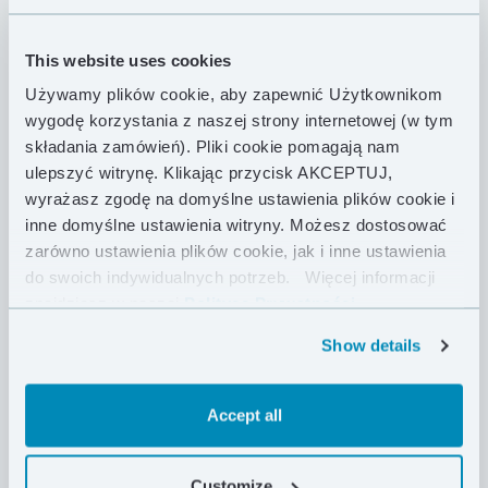
konstrukcji, które przetestowane zostały przez setki
użytkowników. Komory trapezowe i doskonały polski
This website uses cookies
biały puch kaczy 700 FP zapewnią Tobie ciepło od
wiosny do późnej jesieni, a nawet jeszcze dłużej. W
Używamy plików cookie, aby zapewnić Użytkownikom
tych śpiworach stosujemy prawie niezniszczalną
wygodę korzystania z naszej strony internetowej (w tym
tkaninę Pertex® Quantum 35 g, do której mamy
składania zamówień). Pliki cookie pomagają nam
całkowite zaufanie. Nieco szerszy krój niż w
ulepszyć witrynę. Klikając przycisk AKCEPTUJ,
wiosenno-letnich modelach ułatwia użycie izolacji
wyrażasz zgodę na domyślne ustawienia plików cookie i
pomocniczej, takiej jak dodatkowa odzież lub liner.
inne domyślne ustawienia witryny. Możesz dostosować
Przy 700 g puchu Mysterious Traveller 700 waży
zarówno ustawienia plików cookie, jak i inne ustawienia
1135 g, co czyni go jednym z najlżejszych śpiworów 3-
do swoich indywidualnych potrzeb.
Więcej informacji
sezonowych w swojej klasie cenowej. Seria
znajdziesz w naszej
Polityce Prywatności .
Mysterious Traveller świetnie nadaje się dla tych,
którzy w rozsądnej cenie, poszukują lekkiego śpiwora
Show details
na chłodniejsze noce.
Accept all
CECHY PRODUKTU
Customize