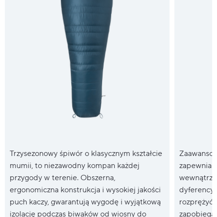
Trzysezonowy śpiwór o klasycznym kształcie
Zaawansow
mumii, to niezawodny kompan każdej
zapewnia 
przygody w terenie. Obszerna,
wewnątrz p
ergonomiczna konstrukcja i wysokiej jakości
dyferencyj
puch kaczy, gwarantują wygodę i wyjątkową
rozprężyć,
izolację podczas biwaków od wiosny do
zapobiegaj