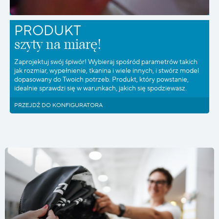
PRODUKT
szyty na miarę!
Zaprojektuj swój śpiwór! Wybieraj spośród parametrów takich
jak rozmiar, wypełnienie, tkanina i wiele innych, i stwórz model
dopasowany do Twoich potrzeb. Produkt, który powstanie,
idealnie sprawdzi się w warunkach, jakich się spodziewasz.
PRZEJDŹ DO KONFIGURATORA