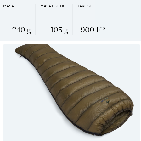
MASA
MASA PUCHU
JAKOŚĆ
240 g
105 g
900 FP