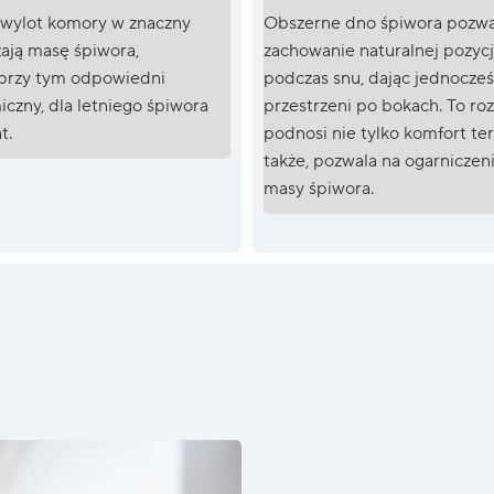
 wylot komory w znaczny
Obszerne dno śpiwora pozwa
ają masę śpiwora,
zachowanie naturalnej pozycj
przy tym odpowiedni
podczas snu, dając jednocześ
czny, dla letniego śpiwora
przestrzeni po bokach. To ro
t.
podnosi nie tylko komfort te
także, pozwala na ogarniczen
masy śpiwora.