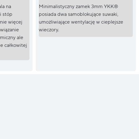
la na
Minimalistyczny zamek 3mm YKK®
i stóp
posiada dwa samoblokujące suwaki,
nie więcej
umożliwiające wentylację w cieplejsze
związanie
wieczory.
rmiczny ale
ie całkowitej