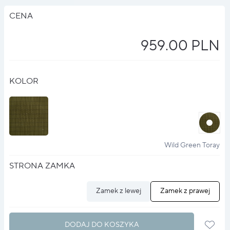
CENA
959.00 PLN
KOLOR
halo
?
Wild Green Toray
STRONA ZAMKA
Zamek z lewej
Zamek z prawej
DODAJ DO KOSZYKA