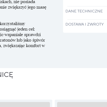
iskach, nie posiada
bnie zwiększyć jego masę
DANE TECHNICZNE
korzystaliśmy
DOSTAWA I ZWROTY
osiągnąć jeden cel:
gic wspaniale sprawdzi
maratonów lub jako śpiwór
a, zwiększając komfort w
NICĘ