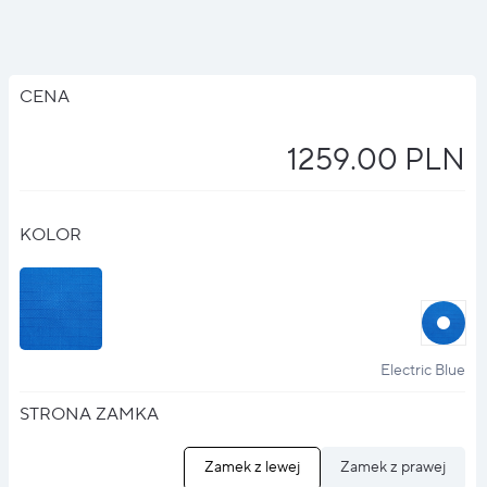
CENA
1259.00 PLN
KOLOR
halo
?
Electric Blue
STRONA ZAMKA
Zamek z lewej
Zamek z prawej