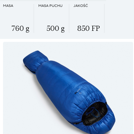
MASA
MASA PUCHU
JAKOŚĆ
760 g
500 g
850 FP