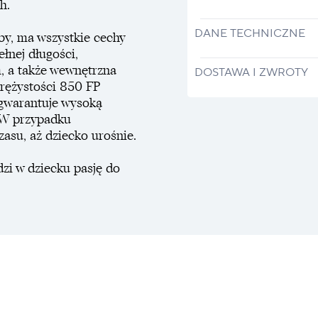
h.
DANE TECHNICZNE
y, ma wszystkie cechy
nej długości,
, a także wewnętrzna
DOSTAWA I ZWROTY
prężystości 850 FP
gwarantuje wysoką
. W przypadku
asu, aż dziecko urośnie.
dzi w dziecku pasję do