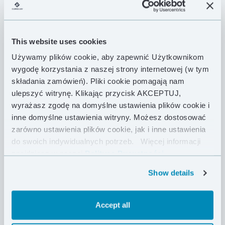
kaczy utrzymuje ciepło wewnątrz, a lekka tkanina
Pertex® Quantum gwarantuje niską wagę.
Zaprojektowany z zaawansowanymi podwójnymi
This website uses cookies
komorami typu H, regulowanym trójwymiarowym
kapturem, niezależnym kołnierzem wypełnionym
Używamy plików cookie, aby zapewnić Użytkownikom
puchem i zamkiem błyskawicznym na całej długości,
wygodę korzystania z naszej strony internetowej (w tym
ten śpiwór jest spełnieniem marzeń profesjonalnego
składania zamówień). Pliki cookie pomagają nam
alpinisty. Innowacyjny krój, doskonała izolacja i
ulepszyć witrynę. Klikając przycisk AKCEPTUJ,
najwyższej jakości materiały zapewniają pełną
wyrażasz zgodę na domyślne ustawienia plików cookie i
ochronę przed niskimi temperaturami. Kto
inne domyślne ustawienia witryny. Możesz dostosować
powiedział, że zimą musisz marznąć?
zarówno ustawienia plików cookie, jak i inne ustawienia
do swoich indywidualnych potrzeb.
Więcej informacji
znajdziesz w naszej
Polityce Prywatności .
CECHY PRODUKTU
Show details
DANE TECHNICZNE
Accept all