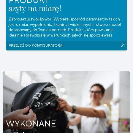
PRODUKT
szyty na miarę!
Zaprojektuj swój śpiwór! Wybieraj spośród parametrów takich
jak rozmiar, wypełnienie, tkanina i wiele innych, i stwórz model
dopasowany do Twoich potrzeb. Produkt, który powstanie,
idealnie sprawdzi się w warunkach, jakich się spodziewasz.
PRZEJDŹ DO KONFIGURATORA!
WYKONANE