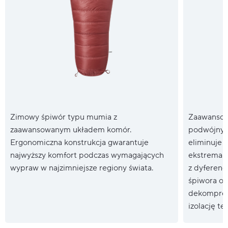
Zimowy śpiwór typu mumia z
Zaawansow
zaawansowanym układem komór.
podwójnym 
Ergonomiczna konstrukcja gwarantuje
eliminuje 
najwyższy komfort podczas wymagających
ekstremaln
wypraw w najzimniejsze regiony świata.
z dyferen
śpiwora o
dekompresj
izolację te