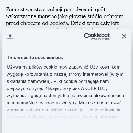
Zamiast warstwy izolacji pod plecami, quilt
wykorzystuje materac jako główne źródło ochrony
przed chłodem od podłoża. Dzięki temu cały loft
puchu pracuje tam, gdzie jest najbardziej potrzebny:
od góry i z boków. Efektem jest pełna wydajność
termiczna przy znacznie niższej masie i
kompaktowych wymiarach po spakowaniu. The Quilt
450 posiada komory typu H i jest wypełniony 450 g
This website uses cookies
etycznie pozyskiwanego polskiego puchu gęsiego o
Używamy plików cookie, aby zapewnić Użytkownikom
wyjątkowej sprężystości 900 Fill Power, co zapewnia
wygodę korzystania z naszej strony internetowej (w tym
komfort snu, gdy temperatury zbliżają się do −5 °C,
składania zamówień). Pliki cookie pomagają nam
przy zachowaniu kompaktowych wymiarów po
ulepszyć witrynę. Klikając przycisk AKCEPTUJ,
spakowaniu. Zastosowana tkanina Toray Airtastic™
wyrażasz zgodę na domyślne ustawienia plików cookie i
o gramaturze 19 g/m² zapewnia wyjątkową lekkość i
inne domyślne ustawienia witryny. Możesz dostosować
przyjemność w dotyku, a przy tym doskonałą
zarówno ustawienia plików cookie, jak i inne ustawienia
oddychalność. Quilt posiada krótki zamek YKK® o
do swoich indywidualnych potrzeb.
Więcej informacji
długości 60 cm oraz elastyczny ściągacz, które
znajdziesz w naszej
Polityce Prywatności .
umożliwiają zamknięcie footboxa podczas
chłodniejszych nocy. W cieplejszych warunkach