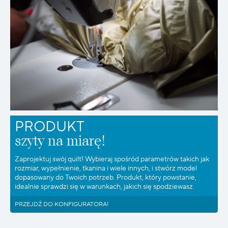
PRODUKT
szyty na miarę!
Zaprojektuj swój quilt! Wybieraj spośród parametrów takich jak
rozmiar, wypełnienie, tkanina i wiele innych, i stwórz model
dopasowany do Twoich potrzeb. Produkt, który powstanie,
idealnie sprawdzi się w warunkach, jakich się spodziewasz.
PRZEJDŹ DO KONFIGURATORA!