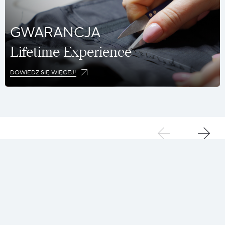
GWARANCJA
Lifetime Experience
DOWIEDZ SIĘ WIĘCEJ!
ZRÓWNOWAŻONY
01
POLS
wybór
puch