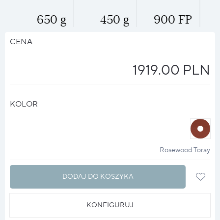
650 g
450 g
900 FP
CENA
1919.00 PLN
KOLOR
halo
?
Rosewood Toray
DODAJ DO KOSZYKA
KONFIGURUJ