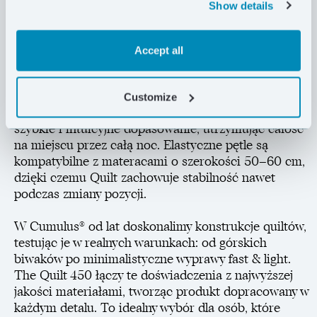
Show details
wystarczy rozpiąć zamek, aby zamienił się w lekką,
przewiewną kołdrę. Zarówno zamek, jak i ściągacz
dookoła szyi są dodatkowo izolowane specjalnie
Accept all
zaprojektowanymi, wypełnionymi puchem tunelami,
które ograniczają utratę ogrzanego powietrza.
Praktyczny system mocowania do materaca, oparty
Customize
na elastycznych taśmach z klamerkami, pozwala na
szybkie i intuicyjne dopasowanie, utrzymując całość
na miejscu przez całą noc. Elastyczne pętle są
kompatybilne z materacami o szerokości 50–60 cm,
dzięki czemu Quilt zachowuje stabilność nawet
podczas zmiany pozycji.
W Cumulus® od lat doskonalimy konstrukcje quiltów,
testując je w realnych warunkach: od górskich
biwaków po minimalistyczne wyprawy fast & light.
The Quilt 450 łączy te doświadczenia z najwyższej
jakości materiałami, tworząc produkt dopracowany w
każdym detalu. To idealny wybór dla osób, które