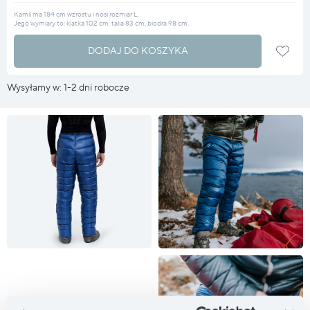
Kamil ma 184 cm wzrostu i nosi rozmiar L.
Jego wymiary to: klatka 102 cm, talia 83 cm, biodra 98 cm.
DODAJ DO KOSZYKA
Wysyłamy w: 1-2 dni robocze