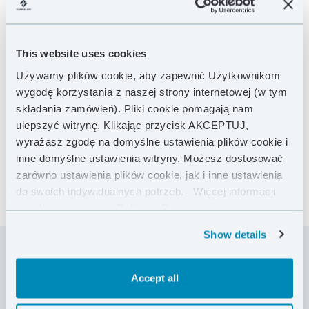
This website uses cookies
Używamy plików cookie, aby zapewnić Użytkownikom
wygodę korzystania z naszej strony internetowej (w tym
składania zamówień). Pliki cookie pomagają nam
ulepszyć witrynę. Klikając przycisk AKCEPTUJ,
wyrażasz zgodę na domyślne ustawienia plików cookie i
inne domyślne ustawienia witryny. Możesz dostosować
zarówno ustawienia plików cookie, jak i inne ustawienia
do swoich indywidualnych potrzeb.
Więcej informacji
znajdziesz w naszej
Polityce Prywatności .
Show details
Minimalistyczne spodnie puchowe idealne dla fanów
Accept all
outdooru, którzy potrzebują chronić nogi przed
zimnem, zachowując przy tym niski ciężar sprzętu.