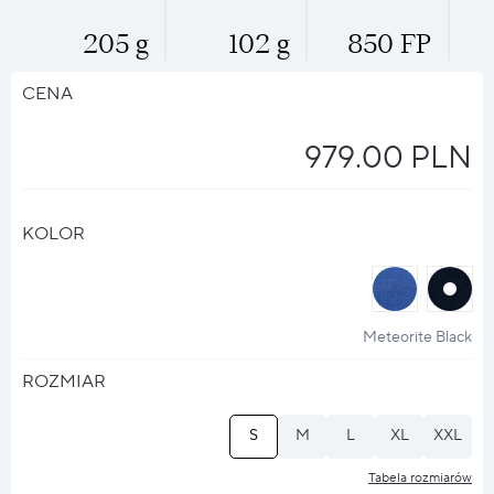
205 g
102 g
850 FP
CENA
979.00 PLN
KOLOR
halo
halo
?
?
Meteorite Black
ROZMIAR
S
M
L
XL
XXL
Tabela rozmiarów