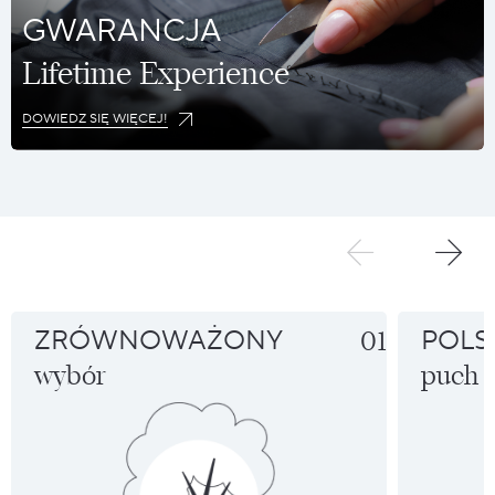
GWARANCJA
Lifetime Experience
DOWIEDZ SIĘ WIĘCEJ!
ZRÓWNOWAŻONY
01
POLS
wybór
puch