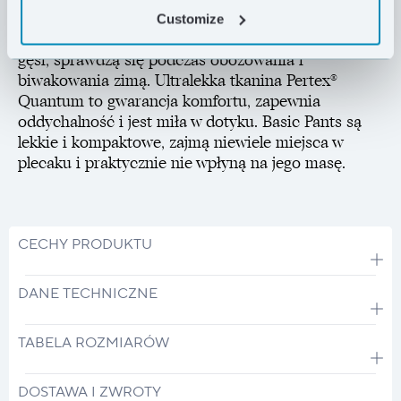
Wypełnione najwyższej jakości, etycznie
Customize
pozyskiwanym hydrofobowym puchem z polskich
gęsi, sprawdzą się podczas obozowania i
biwakowania zimą. Ultralekka tkanina Pertex®
Quantum to gwarancja komfortu, zapewnia
oddychalność i jest miła w dotyku. Basic Pants są
lekkie i kompaktowe, zajmą niewiele miejsca w
plecaku i praktycznie nie wpłyną na jego masę.
CECHY PRODUKTU
DANE TECHNICZNE
TABELA ROZMIARÓW
DOSTAWA I ZWROTY