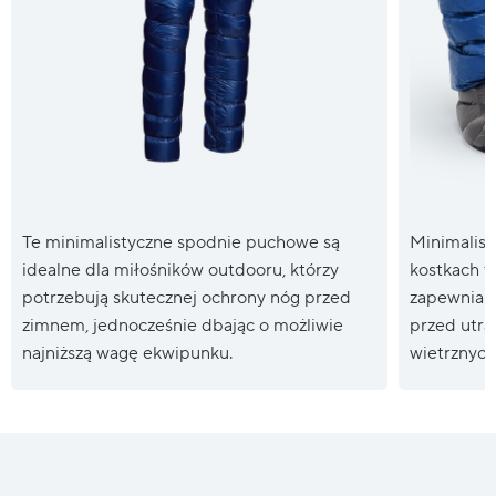
Te minimalistyczne spodnie puchowe są
Minimalist
idealne dla miłośników outdooru, którzy
kostkach to
potrzebują skutecznej ochrony nóg przed
zapewnia 
zimnem, jednocześnie dbając o możliwie
przed utra
najniższą wagę ekwipunku.
wietrznych