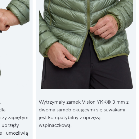
,
Wytrzymały zamek Vislon YKK® 3 mm z
dla
dwoma samoblokującymi się suwakami
rzy zapiętym
jest kompatybilny z uprzężą
 uprzęży
wspinaczkową.
e i umożliwią