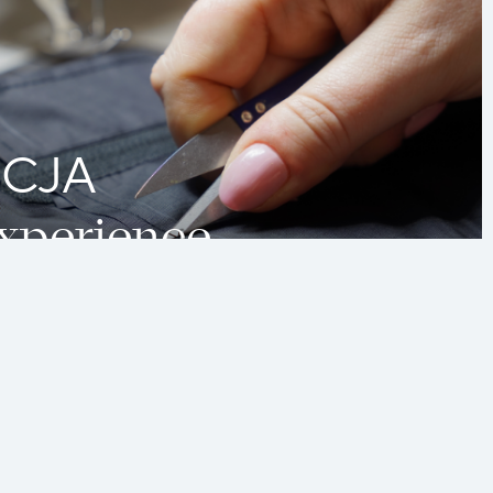
Accept all
y
ikając
Customize
lne
wienia
tności .
CJA
Experience