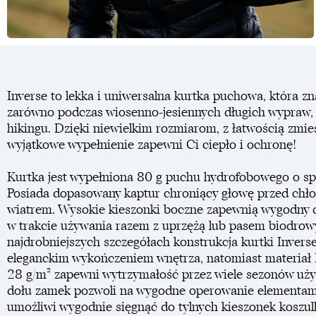
Inverse to lekka i uniwersalna kurtka puchowa, która z
zarówno podczas wiosenno-jesiennych długich wypraw, 
hikingu. Dzięki niewielkim rozmiarom, z łatwością zmieś
wyjątkowe wypełnienie zapewni Ci ciepło i ochronę!
Kurtka jest wypełniona 80 g puchu hydrofobowego o sp
Posiada dopasowany kaptur chroniący głowę przed chł
wiatrem. Wysokie kieszonki boczne zapewnią wygodny d
w trakcie używania razem z uprzężą lub pasem biodr
najdrobniejszych szczegółach konstrukcja kurtki Invers
eleganckim wykończeniem wnętrza, natomiast materiał
28 g/m² zapewni wytrzymałość przez wiele sezonów uży
dołu zamek pozwoli na wygodne operowanie elementami
umożliwi wygodnie sięgnąć do tylnych kieszonek koszulki