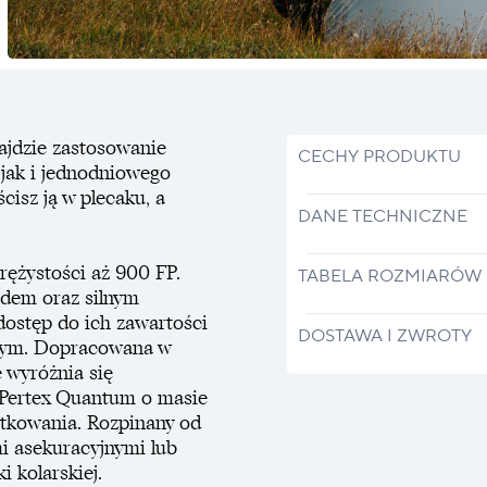
najdzie zastosowanie
CECHY PRODUKTU
jak i jednodniowego
cisz ją w plecaku, a
DANE TECHNICZNE
rężystości aż 900 FP.
TABELA ROZMIARÓW
odem oraz silnym
ostęp do ich zawartości
DOSTAWA I ZWROTY
owym. Dopracowana w
e wyróżnia się
 Pertex Quantum o masie
tkowania. Rozpinany od
 asekuracyjnymi lub
 kolarskiej.