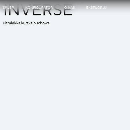
INVERSE
SKLEP
KONFIGURATOR
O NAS
EKSPLORUJ
ultralekka kurtka puchowa