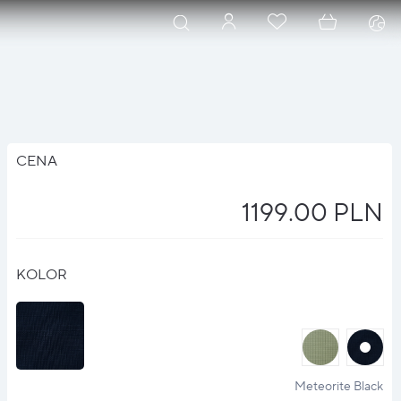
CENA
1199.00 PLN
KOLOR
halo
halo
?
?
Meteorite Black