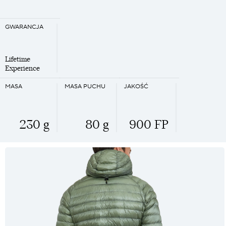
GWARANCJA
Lifetime
Experience
MASA
MASA PUCHU
JAKOŚĆ
230 g
80 g
900 FP