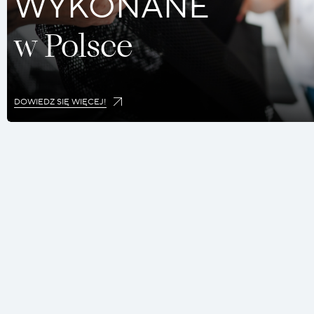
WYKONANE
Używamy plików cookie, a
w Polsce
internetowej (w tym skład
przycisk AKCEPTUJ, wyraż
ustawienia witryny. Możes
do swoich indywidualnych
DOWIEDZ SIĘ WIĘCEJ!
Show details