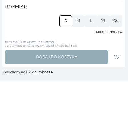
ROZMIAR
S
M
L
XL
XXL
Tabela rozmiarów
Kamil ma 184 cm wzrostu i nosi rozmiar L.
Jego wymiary to: klatka 102 cm, talia 83 cm, biodra 98 cm.
DODAJ DO KOSZYKA
Wysyłamy w: 1-2 dni robocze