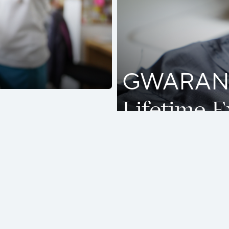
by zapewnić Użytkownikom wygodę korzystania z naszej stron
ania zamówień). Pliki cookie pomagają nam ulepszyć witrynę. Kl
asz zgodę na domyślne ustawienia plików cookie i inne domyś
z dostosować zarówno ustawienia plików cookie, jak i inne usta
 potrzeb.
Więcej informacji znajdziesz w naszej
Polityce Prywa
GWARAN
Lifetime 
DOWIEDZ SIĘ WIĘCEJ!