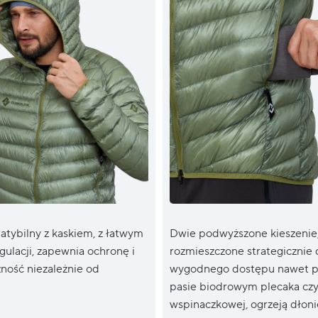
tybilny z kaskiem, z łatwym
Dwie podwyższone kieszenie
ulacji, zapewnia ochronę i
rozmieszczone strategicznie 
ność niezależnie od
wygodnego dostępu nawet p
pasie biodrowym plecaka czy
wspinaczkowej, ogrzeją dłoni