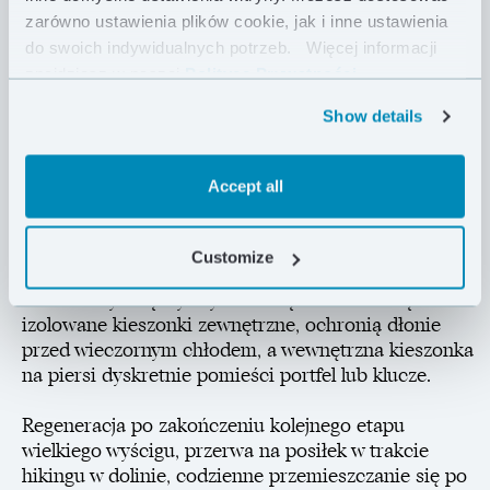
komór puchowych. Wypełniona etycznie
zarówno ustawienia plików cookie, jak i inne ustawienia
pozyskiwanym polskim puchem zapewni Ci komfort i
do swoich indywidualnych potrzeb.
Więcej informacji
ochroni przed chłodem.
znajdziesz w naszej
Polityce Prywatności .
Show details
Codzienne użytkowanie kurtki jest bardzo przyjemne
dzięki wygodnemu, obszernemu kapturowi oraz
miękkim, elastycznym mankietom. 108 g puchu o
Accept all
sprężystości 850 FP gwarantuje natomiast ochronę
przed chłodem po zakończeniu długiej wycieczki lub
intensywnego treningu. Zastosowana tkanina Pertex®
Customize
Quantum odznacza się nie tylko niską masą, ale
również wysoką wytrzymałością mechaniczną. Dwie
izolowane kieszonki zewnętrzne, ochronią dłonie
przed wieczornym chłodem, a wewnętrzna kieszonka
na piersi dyskretnie pomieści portfel lub klucze.
Regeneracja po zakończeniu kolejnego etapu
wielkiego wyścigu, przerwa na posiłek w trakcie
hikingu w dolinie, codzienne przemieszczanie się po