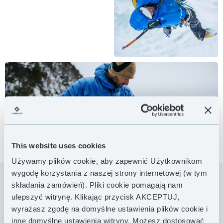
This website uses cookies
Używamy plików cookie, aby zapewnić Użytkownikom
wygodę korzystania z naszej strony internetowej (w tym
składania zamówień). Pliki cookie pomagają nam
ulepszyć witrynę. Klikając przycisk AKCEPTUJ,
Incredilite łączy w sobie nowoczesne materiały ze
wyrażasz zgodę na domyślne ustawienia plików cookie i
wszystkimi cechami klasycznej outdoorowej kurtki
wierzchniej o ponadczasowym wzorze poziomych
inne domyślne ustawienia witryny. Możesz dostosować