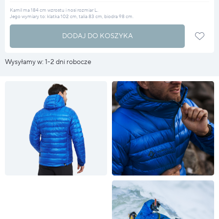
Kamil ma 184 cm wzrostu i nosi rozmiar L.
Jego wymiary to: klatka 102 cm, talia 83 cm, biodra 98 cm.
DODAJ DO KOSZYKA
Wysyłamy w: 1-2 dni robocze