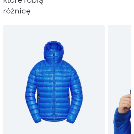
które robią
różnicę