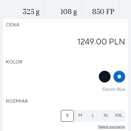
325 g
108 g
850 FP
CENA
1249.00 PLN
KOLOR
halo
halo
?
?
Electric Blue
ROZMIAR
S
M
L
XL
XXL
Tabela rozmiarów