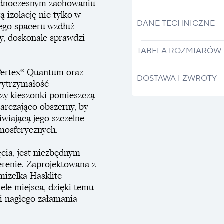
jednoczesnym zachowaniu
izolację nie tylko w
DANE TECHNICZNE
nego spaceru wzdłuż
y, doskonale sprawdzi
TABELA ROZMIARÓW
 Pertex® Quantum oraz
DOSTAWA I ZWROTY
wytrzymałość
rzy kieszonki pomieszczą
tarczająco obszerny, by
iwiającą jego szczelne
mosferycznych.
ęcia, jest niezbędnym
erenie. Zaprojektowana z
mizelka Hasklite
le miejsca, dzięki temu
ji nagłego załamania