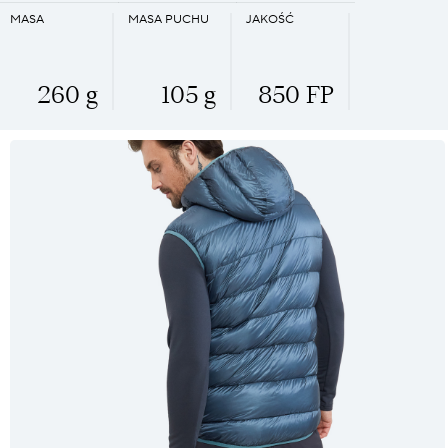
MASA
MASA PUCHU
JAKOŚĆ
260 g
105 g
850 FP