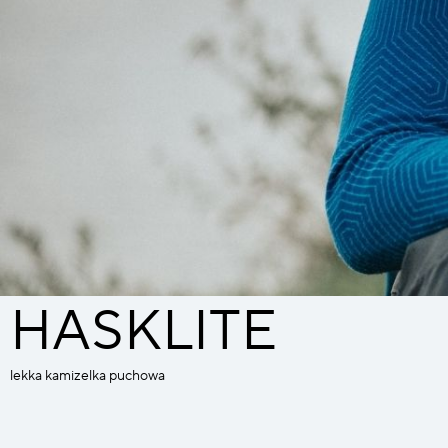
HASKLITE
lekka kamizelka puchowa