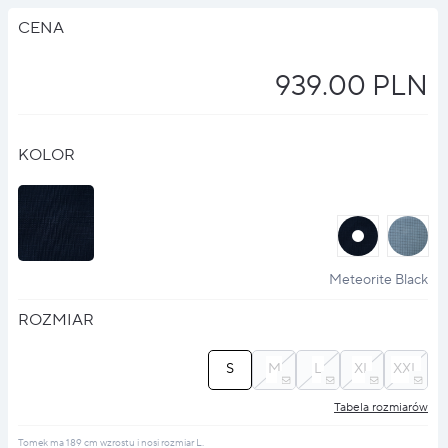
CENA
939.00 PLN
KOLOR
halo
halo
?
?
Meteorite Black
ROZMIAR
S
M
L
XL
XXL
Tabela rozmiarów
Tomek ma 189 cm wzrostu i nosi rozmiar L.