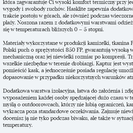
która zagwarantuje Ci wysoki komfort termiczny przy 
wygody i swobody ruchów. Hasklite zapewnia dodatkową 
trakcie postoju w górach, ale również podczas wieczor
plaży. Noszona razem z dodatkowymi warstwami odzież
się w temperaturach bliższych 0 – 5 stopni.
Materiały wykorzystane w produkcji kamizelki, tkanina
Polski puch o sprężystości 850 FP, gwarantują wysoką 
mechaniczną oraz jej niewielki rozmiar po kompresji. T
wszelkie niezbędne w terenie drobiazgi. Kaptur jest wys
pomieścić kask, a jednocześnie posiada regulację umożl
dopasowanie w przypadku niekorzystnych warunków at
Dodatkowa warstwa izolacyjna, łatwa do założenia i zdj
wyposażeniem każdej osoby spędzającej dużo czasu w t
myślą o outdoorowcach, którzy nie lubią ograniczeń, ka
wykracza poza standardowe oczekiwania. Zajmuje niewie
docenisz ją nie tyko podczas biwaku, ale także w sytuac
temperatury.