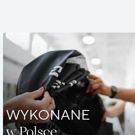
WYKONANE
w Polsce