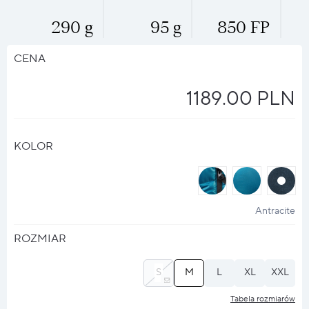
290 g
95 g
850 FP
CENA
1189.00 PLN
KOLOR
halo
halo
halo
?
?
?
Antracite
ROZMIAR
S
M
L
XL
XXL
Tabela rozmiarów