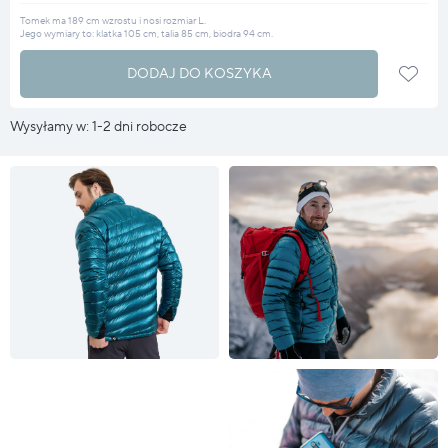
Tomek ma 189 cm wzrostu i nosi rozmiar L.
Jego wymiary to: klatka 105 cm, talia 85 cm, biodra 94 cm.
DODAJ DO KOSZYKA
Wysyłamy w: 1-2 dni robocze