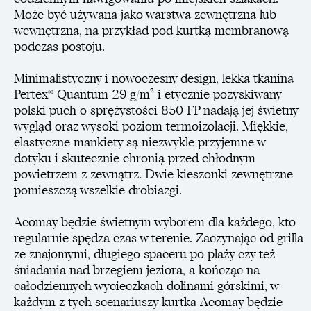
Może być używana jako warstwa zewnętrzna lub
wewnętrzna, na przykład pod kurtką membranową
podczas postoju.
Minimalistyczny i nowoczesny design, lekka tkanina
Pertex® Quantum 29 g/m² i etycznie pozyskiwany
polski puch o sprężystości 850 FP nadają jej świetny
wygląd oraz wysoki poziom termoizolacji. Miękkie,
elastyczne mankiety są niezwykle przyjemne w
dotyku i skutecznie chronią przed chłodnym
powietrzem z zewnątrz. Dwie kieszonki zewnętrzne
pomieszczą wszelkie drobiazgi.
Acomay będzie świetnym wyborem dla każdego, kto
regularnie spędza czas w terenie. Zaczynając od grilla
ze znajomymi, długiego spaceru po plaży czy też
śniadania nad brzegiem jeziora, a kończąc na
całodziennych wycieczkach dolinami górskimi, w
każdym z tych scenariuszy kurtka Acomay będzie