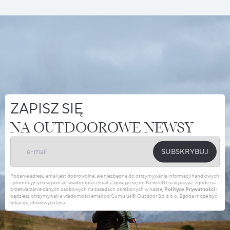
ZAPISZ SIĘ
NA OUTDOOROWE NEWSY
SUBSKRYBUJ
Podanie adresu email jest dobrowolne, ale niezbędne do otrzymywania informacji handlowych
i promocyjnych w postaci wiadomości email. Zapisując się do Newslettera wyrażasz zgodę na
przetwarzanie danych osobowych na zasadach określonych w naszej
Polityce Prywatności
i
będziesz otrzymywał/a wiadomości email od Cumulus® Outdoor Sp. z o.o. Zgoda może być
w każdej chwili wycofana.