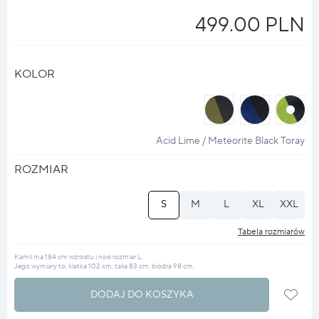
499.00 PLN
KOLOR
halo
halo
halo
?
?
?
Acid Lime / Meteorite Black Toray
ROZMIAR
S
M
L
XL
XXL
Tabela rozmiarów
Kamil ma 184 cm wzrostu i nosi rozmiar L.
Jego wymiary to: klatka 102 cm, talia 83 cm, biodra 98 cm.
DODAJ DO KOSZYKA