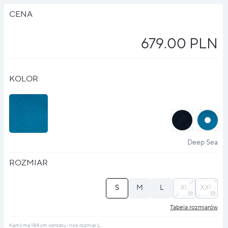
CENA
679.00 PLN
KOLOR
halo
halo
?
?
Deep Sea
ROZMIAR
S
M
L
XL
XXL
Tabela rozmiarów
Kamil ma 184 cm wzrostu i nosi rozmiar L.