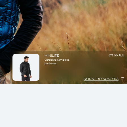
MINILITE
679.00 PLN
ultralekka kamizelka
puchowa
DODAJ DO KOSZYKA