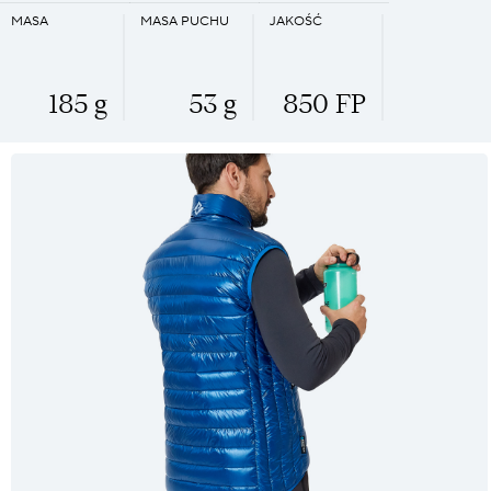
MASA
MASA PUCHU
JAKOŚĆ
185 g
53 g
850 FP