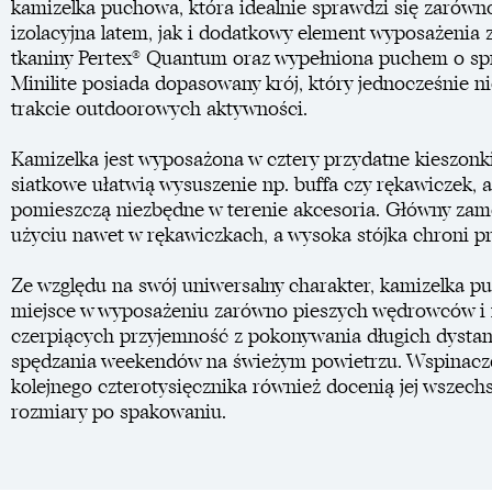
kamizelka puchowa, która idealnie sprawdzi się zarówn
izolacyjna latem, jak i dodatkowy element wyposażeni
tkaniny Pertex® Quantum oraz wypełniona puchem o spr
Minilite posiada dopasowany krój, który jednocześnie n
trakcie outdoorowych aktywności.
Kamizelka jest wyposażona w cztery przydatne kieszonk
siatkowe ułatwią wysuszenie np. buffa czy rękawiczek, 
pomieszczą niezbędne w terenie akcesoria. Główny zam
użyciu nawet w rękawiczkach, a wysoka stójka chroni p
Ze względu na swój uniwersalny charakter, kamizelka pu
miejsce w wyposażeniu zarówno pieszych wędrowców i
czerpiących przyjemność z pokonywania długich dystans
spędzania weekendów na świeżym powietrzu. Wspinacze
kolejnego czterotysięcznika również docenią jej wszechs
rozmiary po spakowaniu.