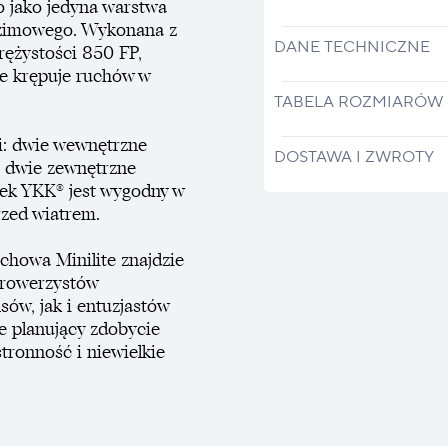
o jako jedyna warstwa
a zimowego. Wykonana z
DANE TECHNICZNE
ężystości 850 FP,
ie krępuje ruchów w
TABELA ROZMIARÓW
i: dwie wewnętrzne
DOSTAWA I ZWROTY
a dwie zewnętrzne
ek YKK® jest wygodny w
rzed wiatrem.
chowa Minilite znajdzie
 rowerzystów
ów, jak i entuzjastów
 planujący zdobycie
tronność i niewielkie