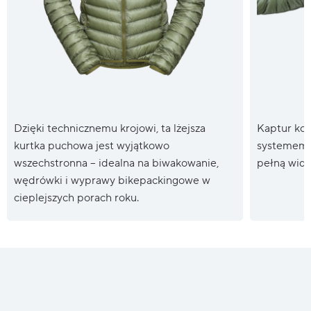
Dzięki technicznemu krojowi, ta lżejsza
Kaptur kom
kurtka puchowa jest wyjątkowo
systemem r
wszechstronna – idealna na biwakowanie,
pełną wido
wędrówki i wyprawy bikepackingowe w
cieplejszych porach roku.