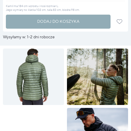
Kamil ma 184 cm wzrostu i nosi rozmiar L.
Jego wymiary to: klatka 102 cm, talia 83 cm, biodra 98 cm.
DODAJ DO KOSZYKA
Wysyłamy w: 1-2 dni robocze