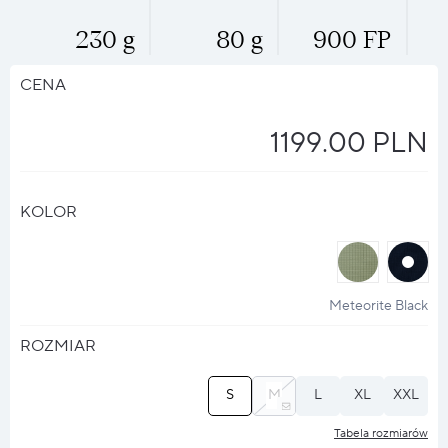
230 g
80 g
900 FP
CENA
1199.00 PLN
KOLOR
halo
halo
?
?
Meteorite Black
ROZMIAR
S
M
L
XL
XXL
Tabela rozmiarów