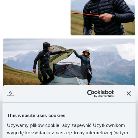
This website uses cookies
Inverse to lekka i uniwersalna kurtka puchowa, która
Używamy plików cookie, aby zapewnić Użytkownikom
znajdzie zastosowanie zarówno podczas wiosenno-
wygodę korzystania z naszej strony internetowej (w tym
jesiennych długich wypraw, jak i jednodniowego