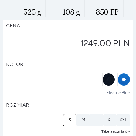
325 g
108 g
850 FP
CENA
1249.00 PLN
KOLOR
halo
halo
?
?
Electric Blue
ROZMIAR
S
M
L
XL
XXL
Tabela rozmiarów