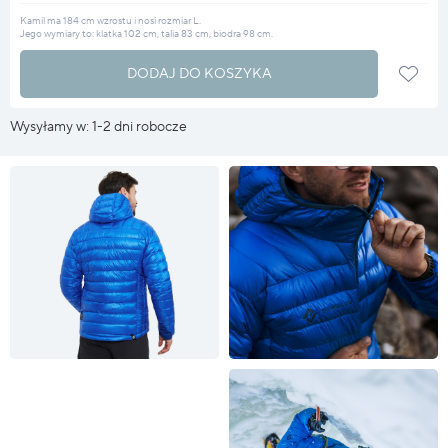
Kamil ma 184 cm wzrostu i nosi rozmiar L.
Jego wymiary to: klatka 102 cm, talia 83 cm, biodra 98 cm.
DODAJ DO KOSZYKA
Wysyłamy w: 1-2 dni robocze