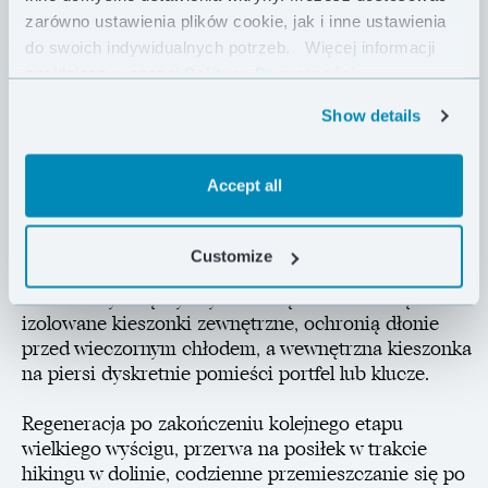
komór puchowych. Wypełniona etycznie
zarówno ustawienia plików cookie, jak i inne ustawienia
pozyskiwanym polskim puchem zapewni Ci komfort i
do swoich indywidualnych potrzeb.
Więcej informacji
ochroni przed chłodem.
znajdziesz w naszej
Polityce Prywatności .
Show details
Codzienne użytkowanie kurtki jest bardzo przyjemne
dzięki wygodnemu, obszernemu kapturowi oraz
miękkim, elastycznym mankietom. 108 g puchu o
Accept all
sprężystości 850 FP gwarantuje natomiast ochronę
przed chłodem po zakończeniu długiej wycieczki lub
intensywnego treningu. Zastosowana tkanina Pertex®
Customize
Quantum odznacza się nie tylko niską masą, ale
również wysoką wytrzymałością mechaniczną. Dwie
izolowane kieszonki zewnętrzne, ochronią dłonie
przed wieczornym chłodem, a wewnętrzna kieszonka
na piersi dyskretnie pomieści portfel lub klucze.
Regeneracja po zakończeniu kolejnego etapu
wielkiego wyścigu, przerwa na posiłek w trakcie
hikingu w dolinie, codzienne przemieszczanie się po