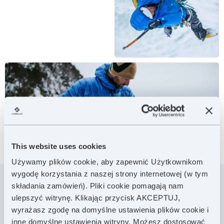
This website uses cookies
Używamy plików cookie, aby zapewnić Użytkownikom
wygodę korzystania z naszej strony internetowej (w tym
składania zamówień). Pliki cookie pomagają nam
ulepszyć witrynę. Klikając przycisk AKCEPTUJ,
Incredilite łączy w sobie nowoczesne materiały ze
wyrażasz zgodę na domyślne ustawienia plików cookie i
wszystkimi cechami klasycznej outdoorowej kurtki
wierzchniej o ponadczasowym wzorze poziomych
inne domyślne ustawienia witryny. Możesz dostosować