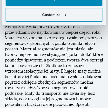
odkształcenia. Zastosowana technologia
ThermaCapture zwiększa komfort cieplny. Dzięki
Customize
pokryciu folią odbijającą ciepło mata w wersji Z-lite
SOL ma wyższy współczynnik izolacyjności niż
wersja Z-lite w kolorze Coyote. Z Lite jest
przewidziana do użytkowania w ciepłej części roku.
Mata jest wykonana jako szereg trwale połączonych
segmentów wykonanych z pianki o zamkniętych
porach. Materiał segmentów nie jest płaski, ale
tworzy naprzemian występujące "górki i dołki" które
pomiędzy śpiworem a podłożem tworzą dwa szeregi
komór powietrznych. Skutkuje to znacznym
wzrostem izolacyjności maty. Długość maty można
bez utraty jej funkcjonalności na trwałe zredukować
poprzez odcięcie zbędnych segmentów, można
również z nadwyżkowych segmentów zrobić
poduszkę. Maty do transportu nie zwija się, lecz
składa, co z uwagi na jej segmentową budowę
pozwala na bardzo różne pakowanie. Sposób