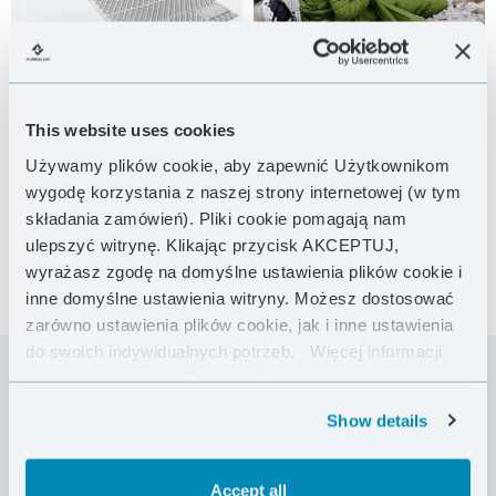
This website uses cookies
Używamy plików cookie, aby zapewnić Użytkownikom
wygodę korzystania z naszej strony internetowej (w tym
składania zamówień). Pliki cookie pomagają nam
ulepszyć witrynę. Klikając przycisk AKCEPTUJ,
wyrażasz zgodę na domyślne ustawienia plików cookie i
inne domyślne ustawienia witryny. Możesz dostosować
zarówno ustawienia plików cookie, jak i inne ustawienia
do swoich indywidualnych potrzeb.
Więcej informacji
znajdziesz w naszej
Polityce Prywatności .
Produkowana już od ponad 10 lat mata Z Lite
Show details
charakteryzuje się niebanalnym sposobem
wykonania i wielką funkcjonalnością użytkowania.
Mata jest bardzo mocna i niepodatna na
Accept all