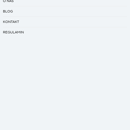
O NAS
BLOG
KONTAKT
REGULAMIN
PRACA
Kreator
ZAPROJEKTUJ SWÓJ ŚPIWÓR
ZAPROJEKTUJ SWÓJ QUILT