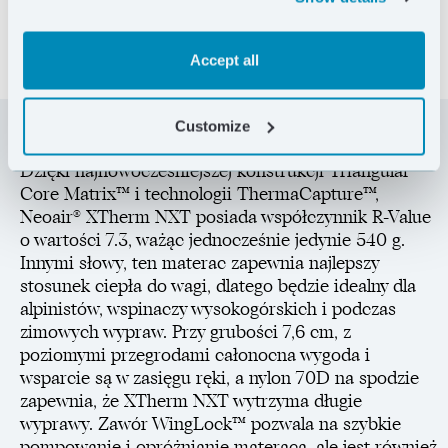
Accept all
Customize
Dzięki najnowocześniejszej konstrukcji Triangular
Core Matrix™ i technologii ThermaCapture™,
Neoair® XTherm NXT posiada współczynnik R-Value
o wartości 7.3, ważąc jednocześnie jedynie 540 g.
Innymi słowy, ten materac zapewnia najlepszy
stosunek ciepła do wagi, dlatego będzie idealny dla
alpinistów, wspinaczy wysokogórskich i podczas
zimowych wypraw. Przy grubości 7,6 cm, z
poziomymi przegrodami całonocna wygoda i
wsparcie są w zasięgu ręki, a nylon 70D na spodzie
zapewnia, że XTherm NXT wytrzyma długie
wyprawy. Zawór WingLock™ pozwala na szybkie
pompowanie i opróżnianie materaca, ale jest również