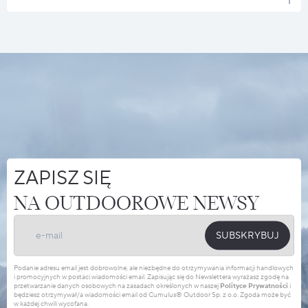
ZAPISZ SIĘ
NA OUTDOOROWE NEWSY
SUBSKRYBUJ
Podanie adresu email jest dobrowolne, ale niezbędne do otrzymywania informacji handlowych
i promocyjnych w postaci wiadomości email. Zapisując się do Newslettera wyrażasz zgodę na
przetwarzanie danych osobowych na zasadach określonych w naszej
Polityce Prywatności
i
będziesz otrzymywał/a wiadomości email od Cumulus® Outdoor Sp. z o.o. Zgoda może być
w każdej chwili wycofana.