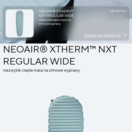
NEOAIR® XTHERM™
1189.00 PLN
NXT REGULAR WIDE
niezwykle ciepła mata na
zimowe wyprawy
DODAJ DO KOSZYKA
NEOAIR® XTHERM™ NXT
REGULAR WIDE
niezwykle ciepła mata na zimowe wyprawy