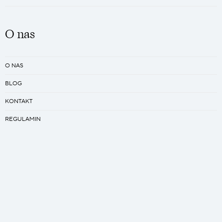
O nas
O NAS
BLOG
KONTAKT
REGULAMIN
PRACA
Kreator
ZAPROJEKTUJ SWÓJ ŚPIWÓR