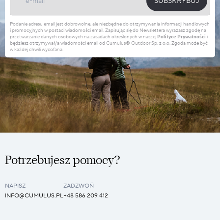
SUBSKRYBUJ
Podanie adresu email jest dobrowolne, ale niezbędne do otrzymywania informacji handlowych
i promocyjnych w postaci wiadomości email. Zapisując się do Newslettera wyrażasz zgodę na
przetwarzanie danych osobowych na zasadach określonych w naszej
Polityce Prywatności
i
będziesz otrzymywał/a wiadomości email od Cumulus® Outdoor Sp. z o.o. Zgoda może być
w każdej chwili wycofana.
Potrzebujesz pomocy?
NAPISZ
ZADZWOŃ
INFO@CUMULUS.PL
+48 586 209 412