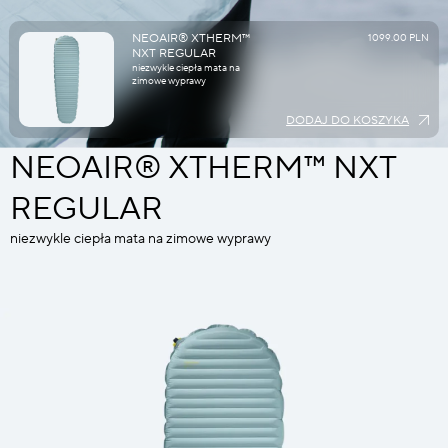
NEOAIR® XTHERM™
1099.00 PLN
NXT REGULAR
niezwykle ciepła mata na
zimowe wyprawy
DODAJ DO KOSZYKA
NEOAIR® XTHERM™ NXT
REGULAR
niezwykle ciepła mata na zimowe wyprawy