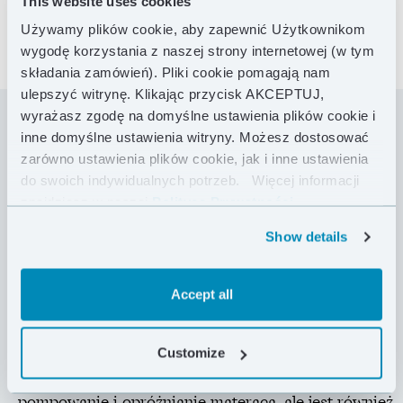
This website uses cookies
Używamy plików cookie, aby zapewnić Użytkownikom
wygodę korzystania z naszej strony internetowej (w tym
składania zamówień). Pliki cookie pomagają nam
ulepszyć witrynę. Klikając przycisk AKCEPTUJ,
wyrażasz zgodę na domyślne ustawienia plików cookie i
inne domyślne ustawienia witryny. Możesz dostosować
Dzięki najnowocześniejszej konstrukcji Triangular
zarówno ustawienia plików cookie, jak i inne ustawienia
Core Matrix™ i technologii ThermaCapture™,
do swoich indywidualnych potrzeb.
Więcej informacji
Neoair® XTherm NXT posiada współczynnik R-Value
znajdziesz w naszej
Polityce Prywatności .
o wartości 7.3, ważąc jednocześnie jedynie 440 g.
Innymi słowy, ten materac zapewnia najlepszy
Show details
stosunek ciepła do wagi, dlatego będzie idealny dla
alpinistów, wspinaczy wysokogórskich i podczas
Accept all
zimowych wypraw. Przy grubości 7,6 cm, z
poziomymi przegrodami całonocna wygoda i
wsparcie są w zasięgu ręki, a nylon 70D na spodzie
Customize
zapewnia, że XTherm NXT wytrzyma długie
wyprawy. Zawór WingLock™ pozwala na szybkie
pompowanie i opróżnianie materaca, ale jest również