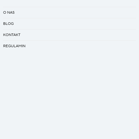
O NAS
BLOG
KONTAKT
REGULAMIN
PRACA
Kreator
ZAPROJEKTUJ SWÓJ ŚPIWÓR
ZAPROJEKTUJ SWÓJ QUILT