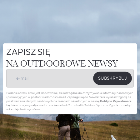
ZAPISZ SIĘ
NA OUTDOOROWE NEWSY
SUBSKRYBUJ
Podanie adresu email jest dobrowolne, ale niezbędne do otrzymywania informacji handlowych
i promocyjnych w postaci wiadomości email. Zapisując się do Newslettera wyrażasz zgodę na
przetwarzanie danych osobowych na zasadach określonych w naszej
Polityce Prywatności
i
będziesz otrzymywał/a wiadomości email od Cumulus® Outdoor Sp. z o.o. Zgoda może być
w każdej chwili wycofana.