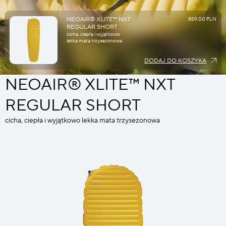
NEOAIR® XLITE™ NXT
859.00 PLN
REGULAR SHORT
cicha, ciepła i wyjątkowo
lekka mata trzysezonowa
DODAJ DO KOSZYKA
NEOAIR® XLITE™ NXT
REGULAR SHORT
cicha, ciepła i wyjątkowo lekka mata trzysezonowa