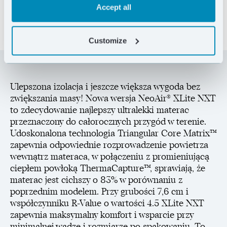
Accept all
Customize
Ulepszona izolacja i jeszcze większa wygoda bez
zwiększania masy! Nowa wersja NeoAir® XLite NXT
to zdecydowanie najlepszy ultralekki materac
przeznaczony do całorocznych przygód w terenie.
Udoskonalona technologia Triangular Core Matrix™
zapewnia odpowiednie rozprowadzenie powietrza
wewnątrz materaca, w połączeniu z promieniującą
ciepłem powłoką ThermaCapture™, sprawiają, że
materac jest cichszy o 83% w porównaniu z
poprzednim modelem. Przy grubości 7,6 cm i
współczynniku R-Value o wartości 4.5 XLite NXT
zapewnia maksymalny komfort i wsparcie przy
minimalnej wadze i rozmiarze po spakowaniu. To