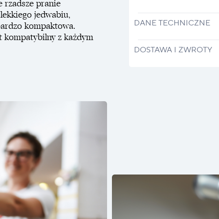
e rzadsze pranie
 lekkiego jedwabiu,
DANE TECHNICZNE
 bardzo kompaktowa.
st kompatybilny z każdym
DOSTAWA I ZWROTY