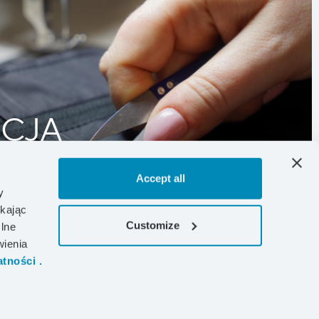
CJA
Experience
Accept all
y
ikając
Customize
lne
wienia
tności .