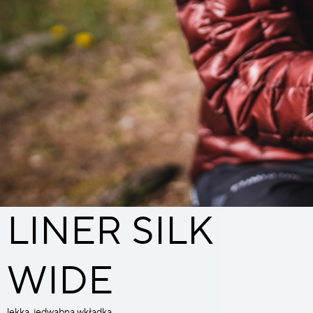
LINER SILK
WIDE
lekka, jedwabna wkładka