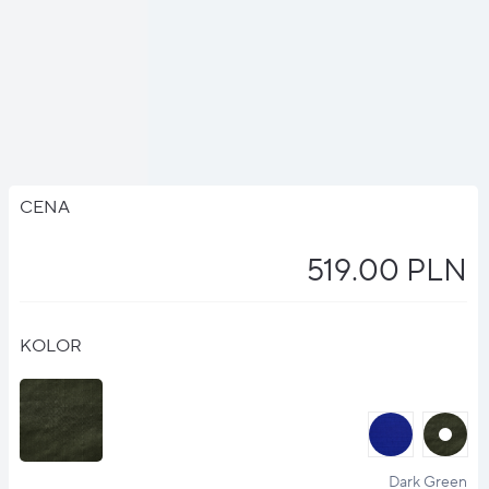
CENA
519.00 PLN
KOLOR
halo
halo
?
?
Dark Green