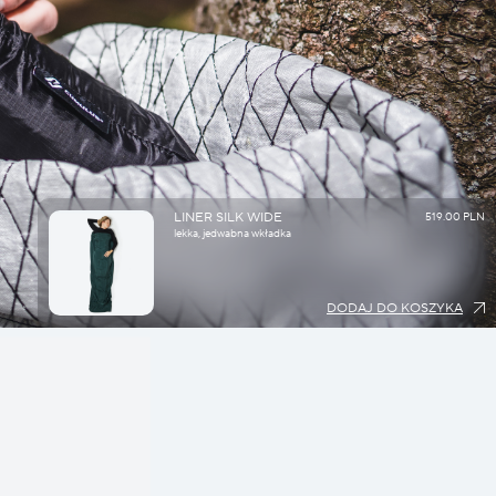
LINER SILK WIDE
519.00 PLN
lekka, jedwabna wkładka
DODAJ DO KOSZYKA