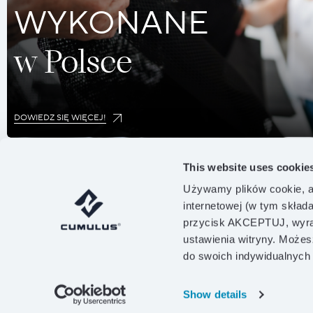
WYKONANE
w Polsce
DOWIEDZ SIĘ WIĘCEJ!
This website uses cookie
Używamy plików cookie, a
internetowej (w tym skład
przycisk AKCEPTUJ, wyraż
ustawienia witryny. Możes
do swoich indywidualnych
Show details