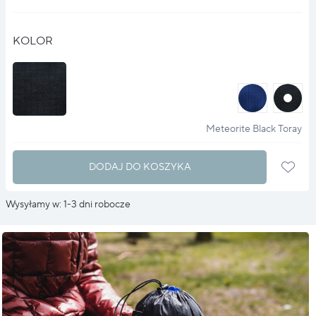
KOLOR
halo
halo
?
?
Meteorite Black Toray
DODAJ DO KOSZYKA
Wysyłamy w: 1-3 dni robocze