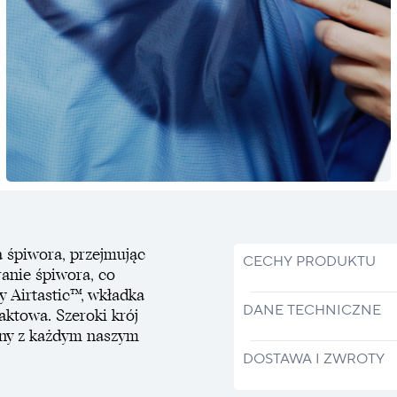
 śpiwora, przejmując
CECHY PRODUKTU
ranie śpiwora, co
ay Airtastic™, wkładka
DANE TECHNICZNE
aktowa. Szeroki krój
ilny z każdym naszym
DOSTAWA I ZWROTY