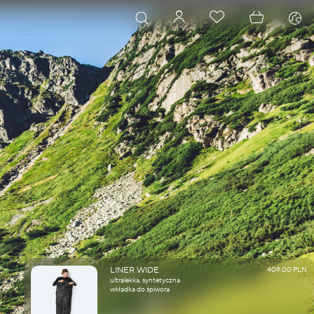
LINER WIDE
409.00 PLN
ultralekka, syntetyczna
wkładka do śpiwora