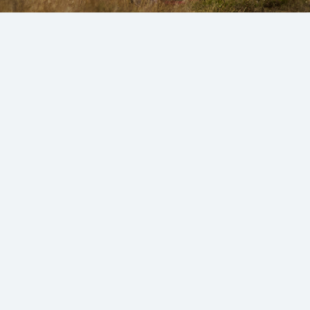
Potrzebujesz pomocy?
NAPISZ
ZADZWOŃ
INFO@CUMULUS.PL
+48 586 209 412
Obserwuj nas
O nas