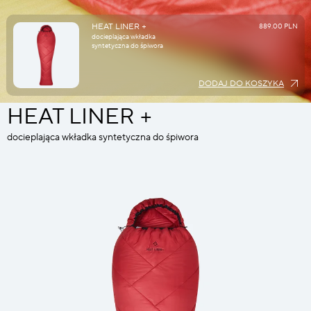
HEAT LINER +
889.00 PLN
docieplająca wkładka
syntetyczna do śpiwora
DODAJ DO KOSZYKA
HEAT LINER +
docieplająca wkładka syntetyczna do śpiwora