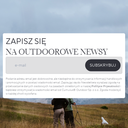
ZAPISZ SIĘ
NA OUTDOOROWE NEWSY
SUBSKRYBUJ
Podanie adresu email jest dobrowolne, ale niezbędne do otrzymywania informacji handlowych
i promocyjnych w postaci wiadomości email. Zapisując się do Newslettera wyrażasz zgodę na
przetwarzanie danych osobowych na zasadach określonych w naszej
Polityce Prywatności
i
będziesz otrzymywał/a wiadomości email od Cumulus® Outdoor Sp. z o.o. Zgoda może być
w każdej chwili wycofana.