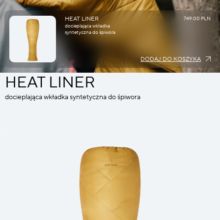
HEAT LINER
749.00 PLN
docieplająca wkładka
syntetyczna do śpiwora
DODAJ DO KOSZYKA
HEAT LINER
docieplająca wkładka syntetyczna do śpiwora