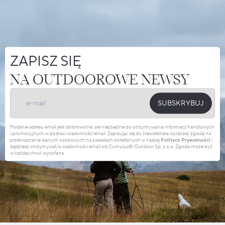
ZAPISZ SIĘ
NA OUTDOOROWE NEWSY
SUBSKRYBUJ
Podanie adresu email jest dobrowolne, ale niezbędne do otrzymywania informacji handlowych
i promocyjnych w postaci wiadomości email. Zapisując się do Newslettera wyrażasz zgodę na
przetwarzanie danych osobowych na zasadach określonych w naszej
Polityce Prywatności
i
będziesz otrzymywał/a wiadomości email od Cumulus® Outdoor Sp. z o.o. Zgoda może być
w każdej chwili wycofana.